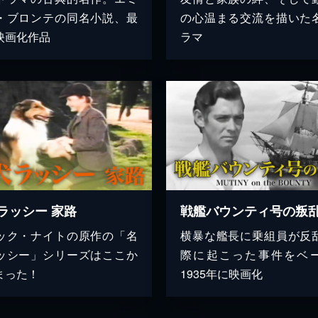
・ブロンテの同名小説、最
の心温まる交流を描いた
映画化作品
ラマ
ラッシー 家路
戦艦バウンティ号の叛
ック・ナイトの原作の「名
横暴な艦長に乗組員が反
ッシー」シリーズはここか
際に起こった事件をベ
まった！
1935年に映画化