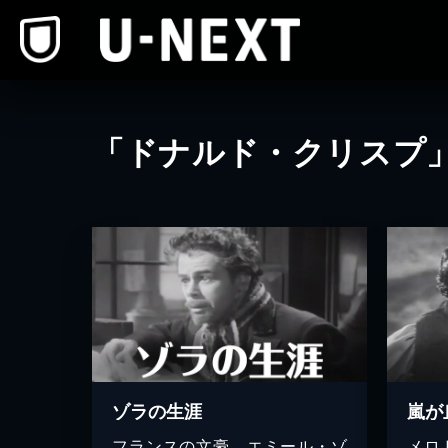
本文へスキップ
「ドナルド・クリスプ
ゾラの生涯
嵐が
フランスの文豪、エミール・ゾ
メロ