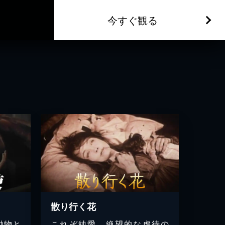
今すぐ観る
散り行く花
動物と
これぞ純愛。絶望的な虐待の