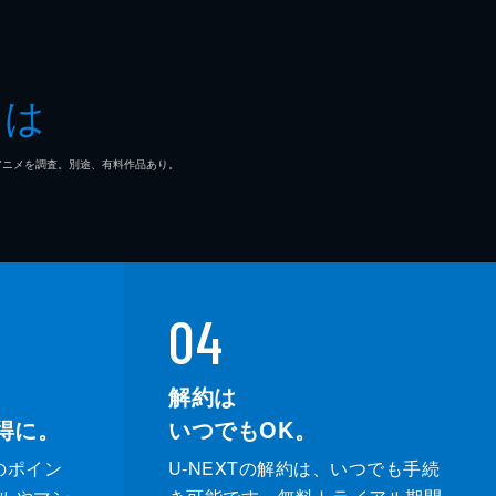
とは
マ/アニメを調査。別途、有料作品あり。
04
解約は
得に。
いつでもOK。
のポイン
U-NEXTの解約は、いつでも手続