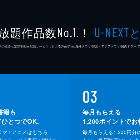
放題作品数
！
No.1
U-NEXT
※
26年7⽉ 国内の主要な定額制動画配信サービスにおける洋画/邦画/海外ドラマ/韓流・アジアドラマ/国内ドラ
03
書籍も
毎月もらえる
XTひとつでOK。
1,200
ポイントでお
ドラマ / アニメはもちろ
毎月もらえる1,200円分