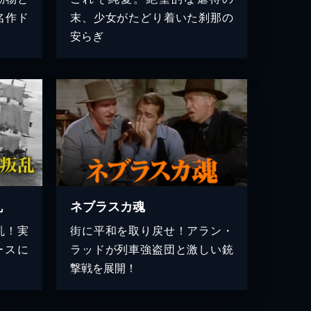
名作ド
末、少女がたどり着いた刹那の
安らぎ
乱
ネブラスカ魂
乱！実
街に平和を取り戻せ！アラン・
ースに
ラッドが列車強盗団と激しい銃
撃戦を展開！