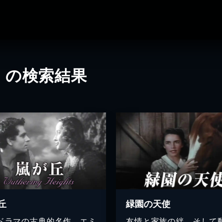
」の検索結果
丘
緑園の天使
ドラマの古典的名作。エミ
友情と家族の絆、そして