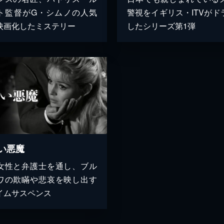
ト監督がG・シムノの人気
警視をイギリス・ITVがド
映画化したミステリー
したシリーズ第1弾
い悪魔
女性と弁護士を通し、ブル
ワの欺瞞や悲哀を映し出す
イムサスペンス