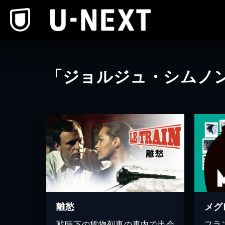
本文へスキップ
「ジョルジュ・シムノ
離愁
メグ
戦時下の貨物列車の車内で出会
フラ