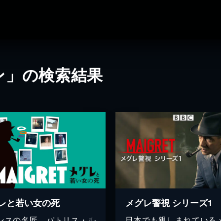
ン」の検索結果
レと若い女の死
メグレ警視 シリーズ1
ンスの名匠、パトリス・ル
日本でも親しまれている