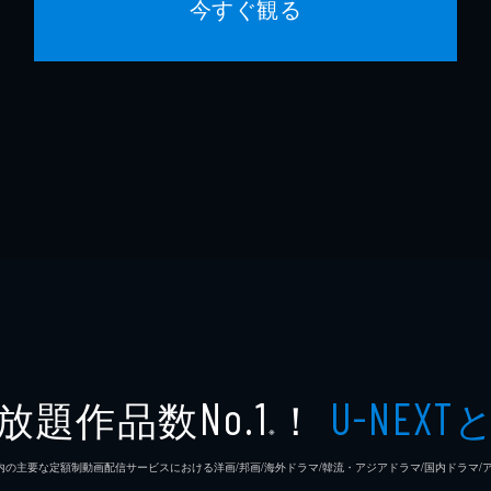
今すぐ観る
放題作品数
！
No.1
U-NEXT
※
26年7⽉ 国内の主要な定額制動画配信サービスにおける洋画/邦画/海外ドラマ/韓流・アジアドラマ/国内ドラ