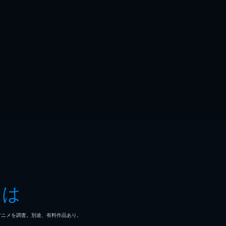
とは
マ/アニメを調査。別途、有料作品あり。