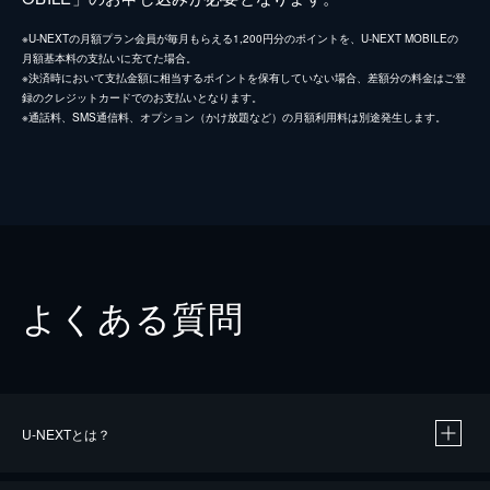
※U-NEXTの月額プラン会員が毎月もらえる1,200円分のポイントを、U-NEXT MOBILEの
月額基本料の支払いに充てた場合。
※決済時において支払金額に相当するポイントを保有していない場合、差額分の料金はご登
録のクレジットカードでのお支払いとなります。
※通話料、SMS通信料、オプション（かけ放題など）の月額利用料は別途発生します。
よくある質問
U-NEXTとは？