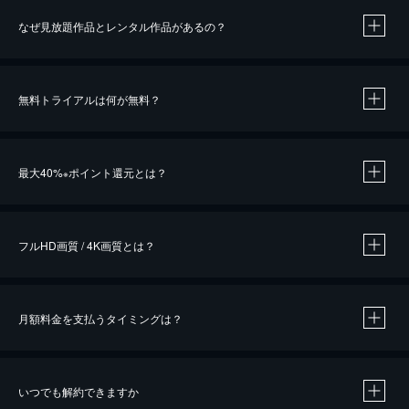
なぜ見放題作品とレンタル作品があるの？
無料トライアルは何が無料？
※
最大40%
ポイント還元とは？
※
※
作品によって必要なポイントが異なります。
フルHD画質 / 4K画質とは？
月額料金を支払うタイミングは？
※
40％ポイント還元の対象は、クレジットカード決済による作品の購入 / レンタルです。
※
iOSアプリのUコイン決済による作品の購入 / レンタルは、20％のポイント還元です。
※
還元の対象外となる決済方法や商品があります。くわしくは
こちら
をご確認ください。
いつでも解約できますか