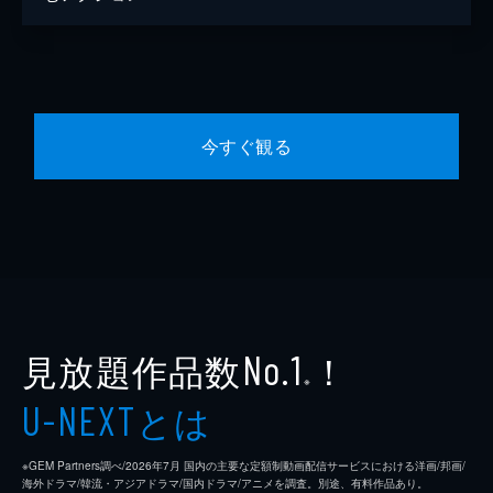
今すぐ観る
見放題作品数
！
No.1
※
とは
U-NEXT
※GEM Partners調べ/2026年7⽉ 国内の主要な定額制動画配信サービスにおける洋画/邦画/
海外ドラマ/韓流・アジアドラマ/国内ドラマ/アニメを調査。別途、有料作品あり。