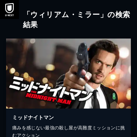
本文へスキップ
「ウィリアム・ミラー」の検索
結果
ミッドナイトマン
痛みを感じない最強の殺し屋が高難度ミッションに挑
むアクション