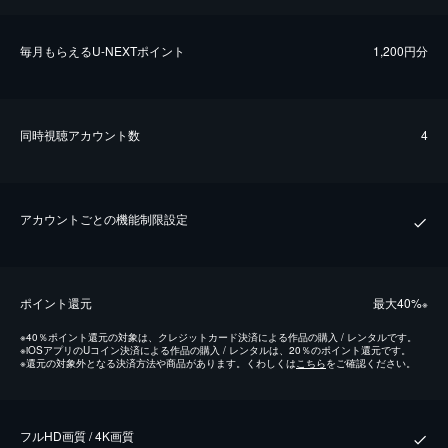
毎⽉もらえるU-NEXTポイント
1,200円分
同時視聴アカウント数
4
アカウントごとの機能制限設定
ポイント還元
最⼤40%
※
※
40％ポイント還元の対象は、クレジットカード決済による作品の購入 / レンタルです。
※
iOSアプリのUコイン決済による作品の購入 / レンタルは、20％のポイント還元です。
※
還元の対象外となる決済方法や商品があります。くわしくは
こちら
をご確認ください。
フルHD画質 / 4K画質