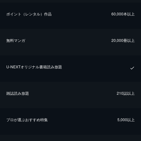
ポイント（レンタル）作品
60,000本以上
無料マンガ
20,000冊以上
U-NEXTオリジナル書籍読み放題
雑誌読み放題
210誌以上
プロが選ぶおすすめ特集
5,000以上