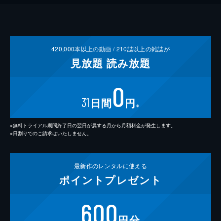
420,000
本以上の動画 /
210
誌以上の雑誌が
見放題
読み放題
0
31
日間
円
※
※無料トライアル期間終了日の翌日が属する月から月額料金が発生します。
※日割りでのご請求はいたしません。
最新作の
レンタルに使える
ポイント
プレゼント
600
円分