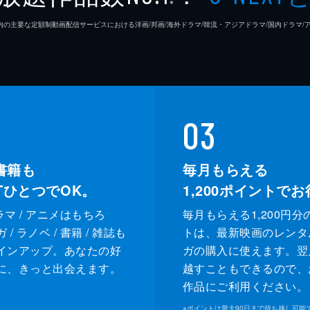
※
26年7⽉ 国内の主要な定額制動画配信サービスにおける洋画/邦画/海外ドラマ/韓流・アジアドラマ/国内ドラ
03
書籍も
毎月もらえる
XTひとつでOK。
1,200
ポイントでお
ドラマ / アニメはもちろ
毎月もらえる1,200円分
/ ラノベ / 書籍 / 雑誌も
トは、最新映画のレンタ
インアップ。あなたの好
ガの購入に使えます。翌
に、きっと出会えます。
越すこともできるので、
作品にご利用ください。
※
ポイントは最大90日まで持ち越し可能