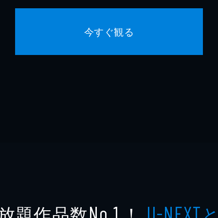
今すぐ観る
放題作品数
！
No.1
U-NEXT