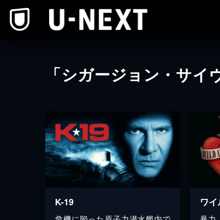
本文へスキップ
「シガージョン・サイ
K-19
ワイ
危機に陥った原子力潜水艦内で
暴力