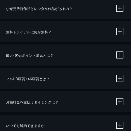
なぜ見放題作品とレンタル作品があるの？
無料トライアルは何が無料？
※
最大40%
ポイント還元とは？
※
※
作品によって必要なポイントが異なります。
フルHD画質 / 4K画質とは？
月額料金を支払うタイミングは？
※
40％ポイント還元の対象は、クレジットカード決済による作品の購入 / レンタルです。
※
iOSアプリのUコイン決済による作品の購入 / レンタルは、20％のポイント還元です。
※
還元の対象外となる決済方法や商品があります。くわしくは
こちら
をご確認ください。
いつでも解約できますか