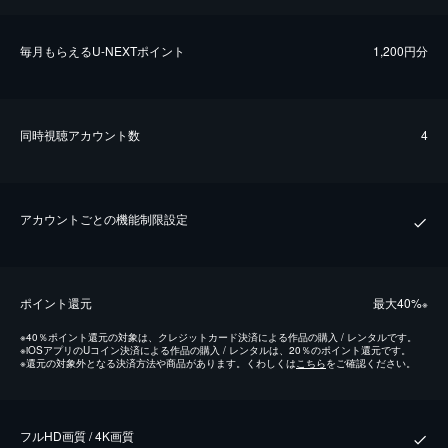
毎⽉もらえるU-NEXTポイント
1,200円分
同時視聴アカウント数
4
アカウントごとの機能制限設定
ポイント還元
最⼤40%
※
※
40％ポイント還元の対象は、クレジットカード決済による作品の購入 / レンタルです。
※
iOSアプリのUコイン決済による作品の購入 / レンタルは、20％のポイント還元です。
※
還元の対象外となる決済方法や商品があります。くわしくは
こちら
をご確認ください。
フルHD画質 / 4K画質