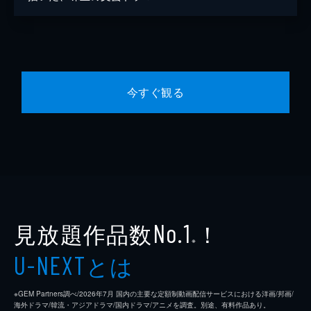
今すぐ観る
見放題作品数
！
No.1
※
とは
U-NEXT
※GEM Partners調べ/2026年7⽉ 国内の主要な定額制動画配信サービスにおける洋画/邦画/
海外ドラマ/韓流・アジアドラマ/国内ドラマ/アニメを調査。別途、有料作品あり。