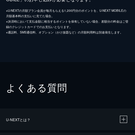
※U-NEXTの月額プラン会員が毎月もらえる1,200円分のポイントを、U-NEXT MOBILEの
月額基本料の支払いに充てた場合。
※決済時において支払金額に相当するポイントを保有していない場合、差額分の料金はご登
録のクレジットカードでのお支払いとなります。
※通話料、SMS通信料、オプション（かけ放題など）の月額利用料は別途発生します。
よくある質問
U-NEXTとは？