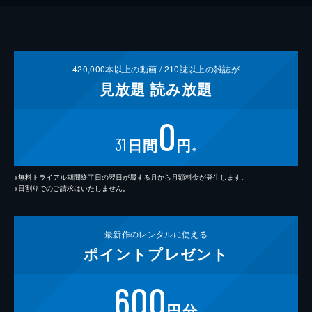
420,000
本以上の動画 /
210
誌以上の雑誌が
見放題
読み放題
0
31
日間
円
※
※無料トライアル期間終了日の翌日が属する月から月額料金が発生します。
※日割りでのご請求はいたしません。
最新作の
レンタルに使える
ポイント
プレゼント
600
円分