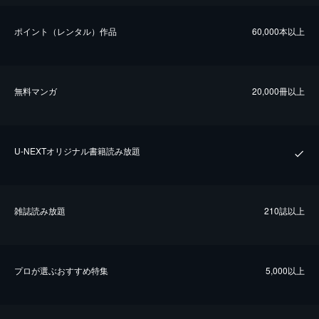
ポイント（レンタル）作品
60,000本以上
無料マンガ
20,000冊以上
U-NEXTオリジナル書籍読み放題
雑誌読み放題
210誌以上
プロが選ぶおすすめ特集
5,000以上