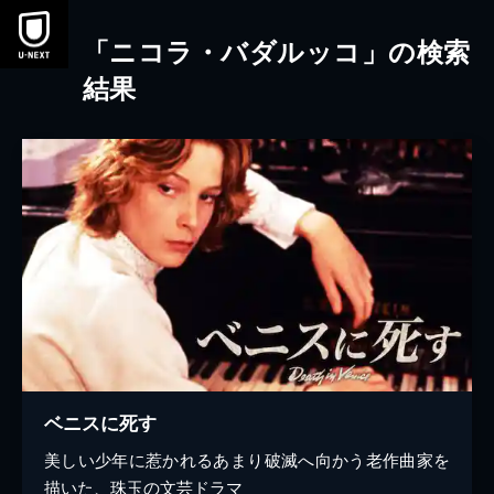
本文へスキップ
「ニコラ・バダルッコ」の検索
結果
ベニスに死す
美しい少年に惹かれるあまり破滅へ向かう老作曲家を
描いた、珠玉の文芸ドラマ