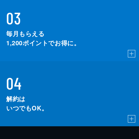
03
毎月もらえる
1,200
ポイントでお得に。
04
解約は
いつでもOK。