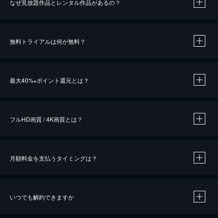
なぜ見放題作品とレンタル作品があるの？
無料トライアルは何が無料？
※
最大40%
ポイント還元とは？
※
※
作品によって必要なポイントが異なります。
フルHD画質 / 4K画質とは？
月額料金を支払うタイミングは？
※
40％ポイント還元の対象は、クレジットカード決済による作品の購入 / レンタルです。
※
iOSアプリのUコイン決済による作品の購入 / レンタルは、20％のポイント還元です。
※
還元の対象外となる決済方法や商品があります。くわしくは
こちら
をご確認ください。
いつでも解約できますか