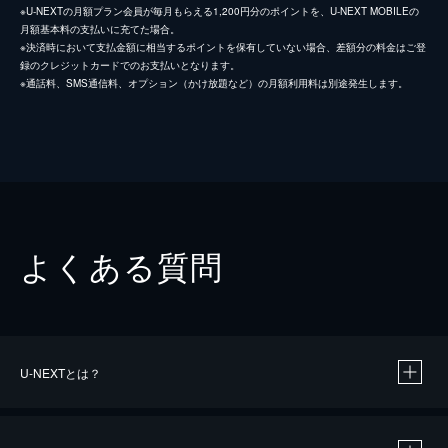
※U-NEXTの月額プラン会員が毎月もらえる1,200円分のポイントを、U-NEXT MOBILEの
月額基本料の支払いに充てた場合。
※決済時において支払金額に相当するポイントを保有していない場合、差額分の料金はご登
録のクレジットカードでのお支払いとなります。
※通話料、SMS通信料、オプション（かけ放題など）の月額利用料は別途発生します。
よくある質問
U-NEXTとは？