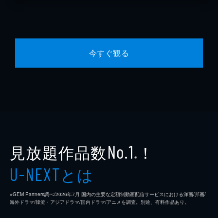
今すぐ観る
見放題作品数
！
No.1
※
とは
U-NEXT
※GEM Partners調べ/2026年7⽉ 国内の主要な定額制動画配信サービスにおける洋画/邦画/
海外ドラマ/韓流・アジアドラマ/国内ドラマ/アニメを調査。別途、有料作品あり。