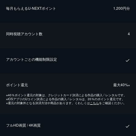
毎⽉もらえるU-NEXTポイント
1,200円分
同時視聴アカウント数
4
アカウントごとの機能制限設定
ポイント還元
最⼤40%
※
※
40％ポイント還元の対象は、クレジットカード決済による作品の購入 / レンタルです。
※
iOSアプリのUコイン決済による作品の購入 / レンタルは、20％のポイント還元です。
※
還元の対象外となる決済方法や商品があります。くわしくは
こちら
をご確認ください。
フルHD画質 / 4K画質