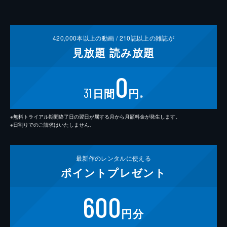
420,000
本以上の動画 /
210
誌以上の雑誌が
見放題
読み放題
0
31
日間
円
※
※無料トライアル期間終了日の翌日が属する月から月額料金が発生します。
※日割りでのご請求はいたしません。
最新作の
レンタルに使える
ポイント
プレゼント
600
円分