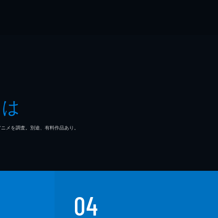
とは
マ/アニメを調査。別途、有料作品あり。
04