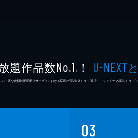
放題作品数
！
No.1
U-NEXT
※
26年7⽉ 国内の主要な定額制動画配信サービスにおける洋画/邦画/海外ドラマ/韓流・アジアドラマ/国内ドラ
03