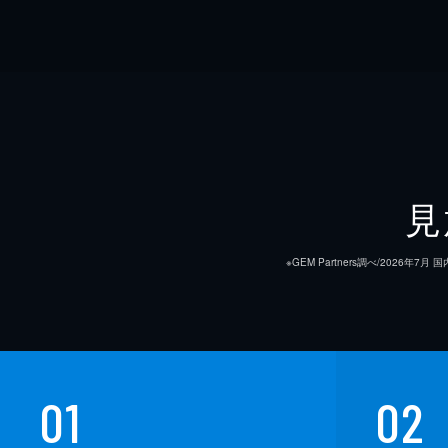
見
※GEM Partners調べ/20
01
02