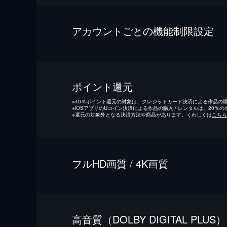
アカウントごとの機能制限設定
ポイント還元
※
40％ポイント還元の対象は、クレジットカード決済による作品の購入
※
iOSアプリのUコイン決済による作品の購入 / レンタルは、20％
※
還元の対象外となる決済方法や商品があります。くわしくは
こちら
フルHD画質 / 4K画質
⾼⾳質（DOLBY DIGITAL PLUS）