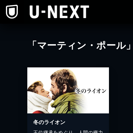
本文へスキップ
「マーティン・ポール
冬のライオン
王位継承をめぐり、人間の権力