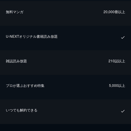
無料マンガ
20,000冊以上
U-NEXTオリジナル書籍読み放題
雑誌読み放題
210誌以上
プロが選ぶおすすめ特集
5,000以上
いつでも解約できる