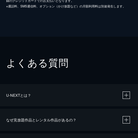
録のクレジットカードでのお支払いとなります。
※通話料、SMS通信料、オプション（かけ放題など）の月額利用料は別途発生します。
よくある質問
U-NEXTとは？
なぜ見放題作品とレンタル作品があるの？