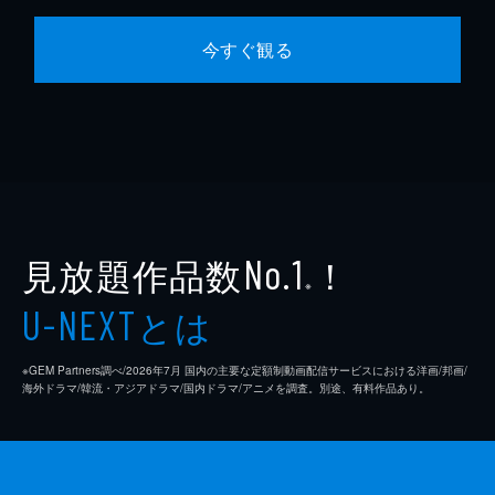
今すぐ観る
見放題作品数
！
No.1
※
とは
U-NEXT
※GEM Partners調べ/2026年7⽉ 国内の主要な定額制動画配信サービスにおける洋画/邦画/
海外ドラマ/韓流・アジアドラマ/国内ドラマ/アニメを調査。別途、有料作品あり。