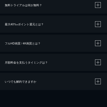
無料トライアルは何が無料？
※
最大40%
ポイント還元とは？
※
※
作品によって必要なポイントが異なります。
フルHD画質 / 4K画質とは？
月額料金を支払うタイミングは？
※
40％ポイント還元の対象は、クレジットカード決済による作品の購入 / レンタルです。
※
iOSアプリのUコイン決済による作品の購入 / レンタルは、20％のポイント還元です。
※
還元の対象外となる決済方法や商品があります。くわしくは
こちら
をご確認ください。
いつでも解約できますか