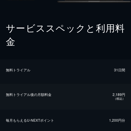
サービススペックと利用料
金
無料トライアル
31日間
無料トライアル後の⽉額料金
2,189円
（税込）
毎⽉もらえるU-NEXTポイント
1,200円分