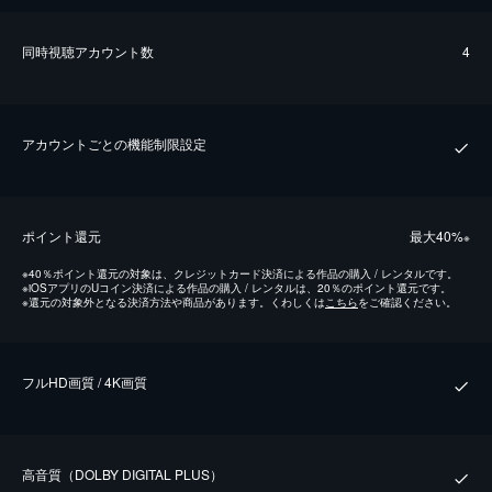
同時視聴アカウント数
4
アカウントごとの機能制限設定
ポイント還元
最⼤40%
※
※
40％ポイント還元の対象は、クレジットカード決済による作品の購入 / レンタルです。
※
iOSアプリのUコイン決済による作品の購入 / レンタルは、20％のポイント還元です。
※
還元の対象外となる決済方法や商品があります。くわしくは
こちら
をご確認ください。
フルHD画質 / 4K画質
⾼⾳質（DOLBY DIGITAL PLUS）