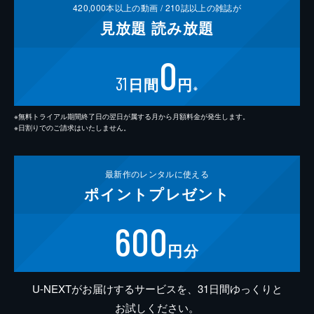
420,000
本以上の動画 /
210
誌以上の雑誌が
見放題
読み放題
0
31
日間
円
※
※無料トライアル期間終了日の翌日が属する月から月額料金が発生します。
※日割りでのご請求はいたしません。
最新作の
レンタルに使える
ポイント
プレゼント
600
円分
U-NEXTがお届けするサービスを、31日間ゆっくりと
お試しください。