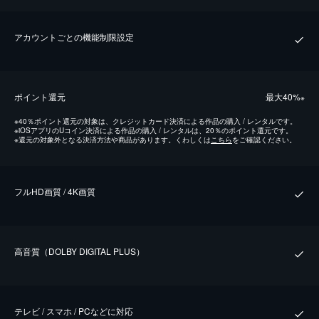
アカウントごとの機能制限設定
ポイント還元
最⼤40%
※
※
40％ポイント還元の対象は、クレジットカード決済による作品の購入 / レンタルです。
※
iOSアプリのUコイン決済による作品の購入 / レンタルは、20％のポイント還元です。
※
還元の対象外となる決済方法や商品があります。くわしくは
こちら
をご確認ください。
フルHD画質 / 4K画質
⾼⾳質（DOLBY DIGITAL PLUS）
テレビ / スマホ / PCなどに対応