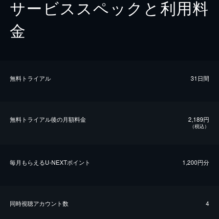
サービススペックと利用料
金
無料トライアル
31日間
無料トライアル後の⽉額料金
2,189円
（税込）
毎⽉もらえるU-NEXTポイント
1,200円分
同時視聴アカウント数
4