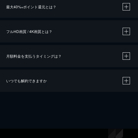
最大40%
ポイント還元とは？
※
※
作品によって必要なポイントが異なります。
フルHD画質 / 4K画質とは？
月額料金を支払うタイミングは？
※
40％ポイント還元の対象は、クレジットカード決済による作品の購入 / レンタルです。
※
iOSアプリのUコイン決済による作品の購入 / レンタルは、20％のポイント還元です。
※
還元の対象外となる決済方法や商品があります。くわしくは
こちら
をご確認ください。
いつでも解約できますか
こちら