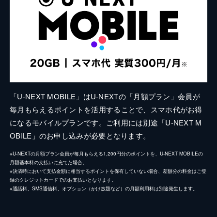
「U-NEXT MOBILE」はU-NEXTの「月額プラン」会員が
毎月もらえるポイントを活用することで、スマホ代がお得
になるモバイルプランです。ご利用には別途「U-NEXT M
OBILE」のお申し込みが必要となります。
※U-NEXTの月額プラン会員が毎月もらえる1,200円分のポイントを、U-NEXT MOBILEの
月額基本料の支払いに充てた場合。
※決済時において支払金額に相当するポイントを保有していない場合、差額分の料金はご登
録のクレジットカードでのお支払いとなります。
※通話料、SMS通信料、オプション（かけ放題など）の月額利用料は別途発生します。