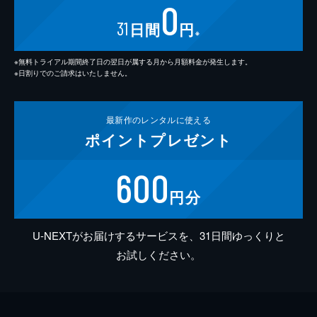
0
31
日間
円
※
※無料トライアル期間終了日の翌日が属する月から月額料金が発生します。
※日割りでのご請求はいたしません。
最新作の
レンタルに使える
ポイント
プレゼント
600
円分
U-NEXTがお届けするサービスを、31日間ゆっくりと
お試しください。