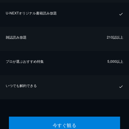
U-NEXTオリジナル書籍読み放題
雑誌読み放題
210誌以上
プロが選ぶおすすめ特集
5,000以上
いつでも解約できる
今すぐ観る