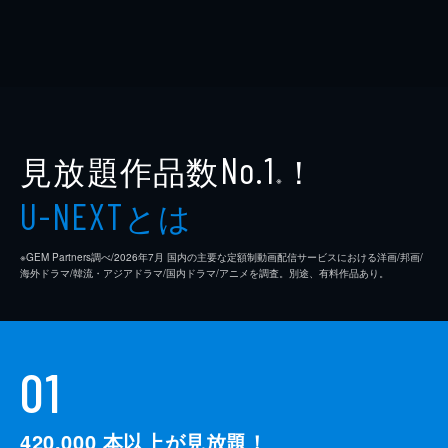
見放題作品数
！
No.1
※
とは
U-NEXT
※GEM Partners調べ/2026年7⽉ 国内の主要な定額制動画配信サービスにおける洋画/邦画/
海外ドラマ/韓流・アジアドラマ/国内ドラマ/アニメを調査。別途、有料作品あり。
01
420,000
本以上が見放題！