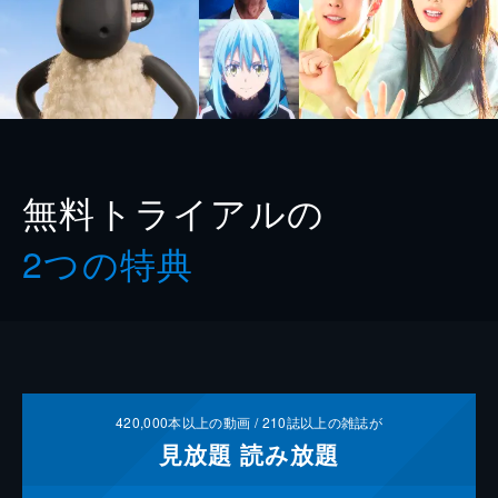
無料トライアルの
2つの特典
420,000
本以上の動画 /
210
誌以上の雑誌が
見放題
読み放題