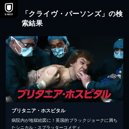
本文へスキップ
「クライヴ・パーソンズ」の検
索結果
ブリタニア・ホスピタル
病院内が地獄絵図に！英国的ブラックジョークに満ち
たシニカル・スプラッターコメディ