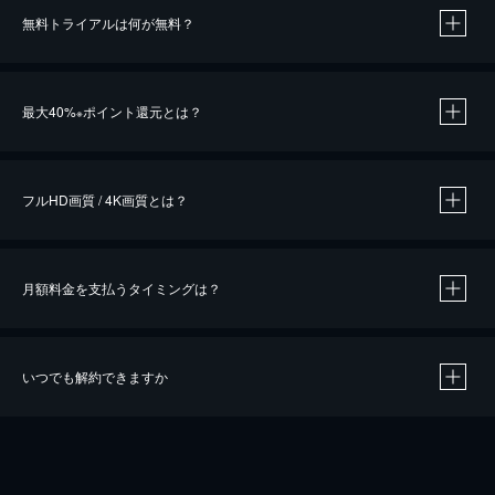
無料トライアルは何が無料？
※
最大40%
ポイント還元とは？
※
※
作品によって必要なポイントが異なります。
フルHD画質 / 4K画質とは？
月額料金を支払うタイミングは？
※
40％ポイント還元の対象は、クレジットカード決済による作品の購入 / レンタルです。
※
iOSアプリのUコイン決済による作品の購入 / レンタルは、20％のポイント還元です。
※
還元の対象外となる決済方法や商品があります。くわしくは
こちら
をご確認ください。
いつでも解約できますか