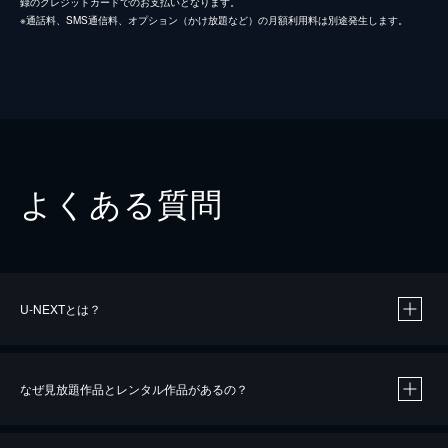
録のクレジットカードでのお支払いとなります。
※通話料、SMS通信料、オプション（かけ放題など）の月額利用料は別途発生します。
よくある質問
U-NEXTとは？
なぜ見放題作品とレンタル作品があるの？