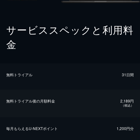
サービススペックと利用料
金
無料トライアル
31日間
無料トライアル後の⽉額料金
2,189円
（税込）
毎⽉もらえるU-NEXTポイント
1,200円分