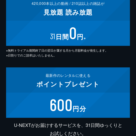
420,000
本以上の動画 /
210
誌以上の雑誌が
見放題
読み放題
0
31
日間
円
※
※無料トライアル期間終了日の翌日が属する月から月額料金が発生します。
※日割りでのご請求はいたしません。
最新作の
レンタルに使える
ポイント
プレゼント
600
円分
U-NEXTがお届けするサービスを、31日間ゆっくりと
お試しください。