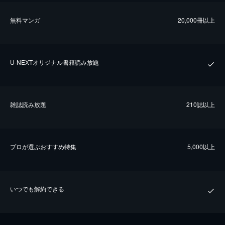
無料マンガ
20,000冊以上
U-NEXTオリジナル書籍読み放題
雑誌読み放題
210誌以上
プロが選ぶおすすめ特集
5,000以上
いつでも解約できる