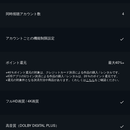
同時視聴アカウント数
4
アカウントごとの機能制限設定
ポイント還元
最⼤40%
※
※
40％ポイント還元の対象は、クレジットカード決済による作品の購入 / レンタルです。
※
iOSアプリのUコイン決済による作品の購入 / レンタルは、20％のポイント還元です。
※
還元の対象外となる決済方法や商品があります。くわしくは
こちら
をご確認ください。
フルHD画質 / 4K画質
⾼⾳質（DOLBY DIGITAL PLUS）