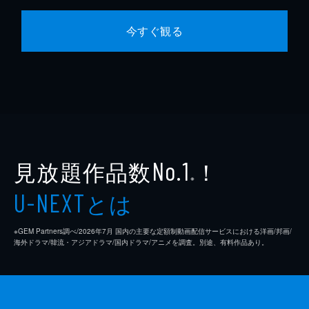
今すぐ観る
見放題作品数
！
No.1
※
とは
U-NEXT
※GEM Partners調べ/2026年7⽉ 国内の主要な定額制動画配信サービスにおける洋画/邦画/
海外ドラマ/韓流・アジアドラマ/国内ドラマ/アニメを調査。別途、有料作品あり。