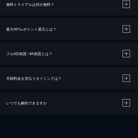
無料トライアルは何が無料？
※
最大40%
ポイント還元とは？
※
※
作品によって必要なポイントが異なります。
フルHD画質 / 4K画質とは？
月額料金を支払うタイミングは？
※
40％ポイント還元の対象は、クレジットカード決済による作品の購入 / レンタルです。
※
iOSアプリのUコイン決済による作品の購入 / レンタルは、20％のポイント還元です。
※
還元の対象外となる決済方法や商品があります。くわしくは
こちら
をご確認ください。
いつでも解約できますか