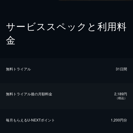
サービススペックと利用料
金
無料トライアル
31日間
無料トライアル後の⽉額料金
2,189円
（税込）
毎⽉もらえるU-NEXTポイント
1,200円分