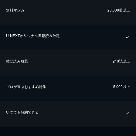
無料マンガ
20,000冊以上
U-NEXTオリジナル書籍読み放題
雑誌読み放題
210誌以上
プロが選ぶおすすめ特集
5,000以上
いつでも解約できる