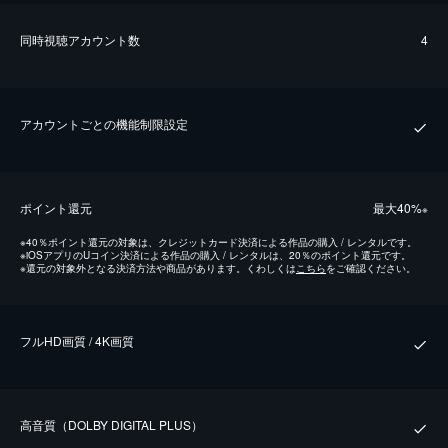
同時視聴アカウント数
4
アカウントごとの機能制限設定
ポイント還元
最⼤40%
※
※
40％ポイント還元の対象は、クレジットカード決済による作品の購入 / レンタルです。
※
iOSアプリのUコイン決済による作品の購入 / レンタルは、20％のポイント還元です。
※
還元の対象外となる決済方法や商品があります。くわしくは
こちら
をご確認ください。
フルHD画質 / 4K画質
⾼⾳質（DOLBY DIGITAL PLUS）