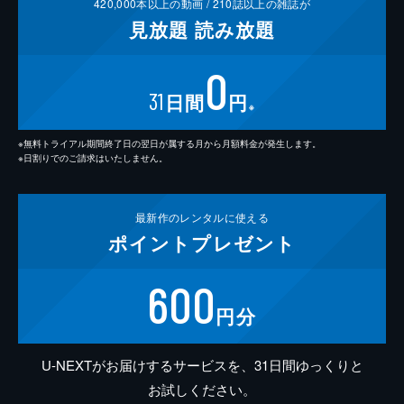
420,000
本以上の動画 /
210
誌以上の雑誌が
見放題
読み放題
0
31
日間
円
※
※無料トライアル期間終了日の翌日が属する月から月額料金が発生します。
※日割りでのご請求はいたしません。
最新作の
レンタルに使える
ポイント
プレゼント
600
円分
U-NEXTがお届けするサービスを、31日間ゆっくりと
お試しください。