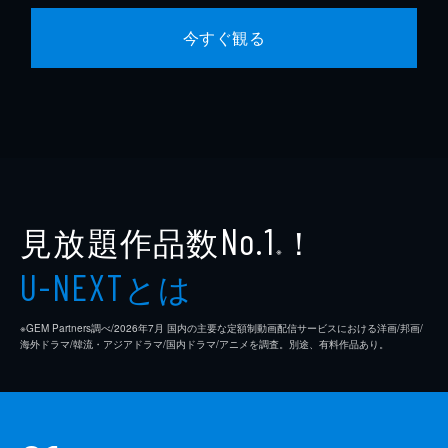
今すぐ観る
見放題作品数
！
No.1
※
とは
U-NEXT
※GEM Partners調べ/2026年7⽉ 国内の主要な定額制動画配信サービスにおける洋画/邦画/
海外ドラマ/韓流・アジアドラマ/国内ドラマ/アニメを調査。別途、有料作品あり。