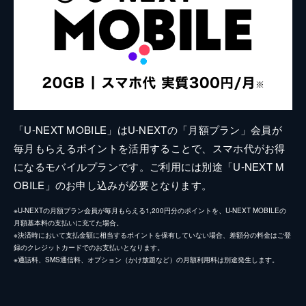
「U-NEXT MOBILE」はU-NEXTの「月額プラン」会員が
毎月もらえるポイントを活用することで、スマホ代がお得
になるモバイルプランです。ご利用には別途「U-NEXT M
OBILE」のお申し込みが必要となります。
※U-NEXTの月額プラン会員が毎月もらえる1,200円分のポイントを、U-NEXT MOBILEの
月額基本料の支払いに充てた場合。
※決済時において支払金額に相当するポイントを保有していない場合、差額分の料金はご登
録のクレジットカードでのお支払いとなります。
※通話料、SMS通信料、オプション（かけ放題など）の月額利用料は別途発生します。