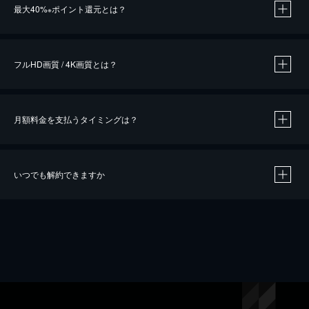
最大40%
ポイント還元とは？
※
※
作品によって必要なポイントが異なります。
フルHD画質 / 4K画質とは？
月額料金を支払うタイミングは？
※
40％ポイント還元の対象は、クレジットカード決済による作品の購入 / レンタルです。
※
iOSアプリのUコイン決済による作品の購入 / レンタルは、20％のポイント還元です。
※
還元の対象外となる決済方法や商品があります。くわしくは
こちら
をご確認ください。
いつでも解約できますか
こちら