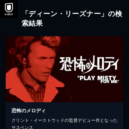
本文へスキップ
「ディーン・リーズナー」の検
索結果
恐怖のメロディ
クリント・イーストウッドの監督デビュー作となった
サスペンス