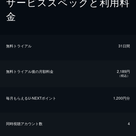
サービススペックと利用料
金
無料トライアル
31日間
無料トライアル後の⽉額料金
2,189円
（税込）
毎⽉もらえるU-NEXTポイント
1,200円分
同時視聴アカウント数
4