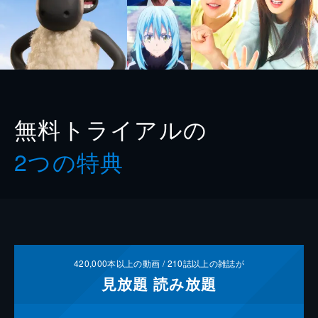
無料トライアルの
2つの特典
420,000
本以上の動画 /
210
誌以上の雑誌が
見放題
読み放題