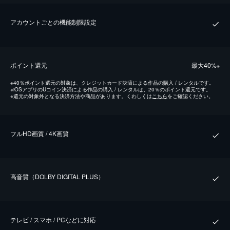
アカウントごとの機能制限設定
ポイント還元
最⼤40%
※
※
40％ポイント還元の対象は、クレジットカード決済による作品の購入 / レンタルです。
※
iOSアプリのUコイン決済による作品の購入 / レンタルは、20％のポイント還元です。
※
還元の対象外となる決済方法や商品があります。くわしくは
こちら
をご確認ください。
フルHD画質 / 4K画質
⾼⾳質（DOLBY DIGITAL PLUS）
テレビ / スマホ / PCなどに対応