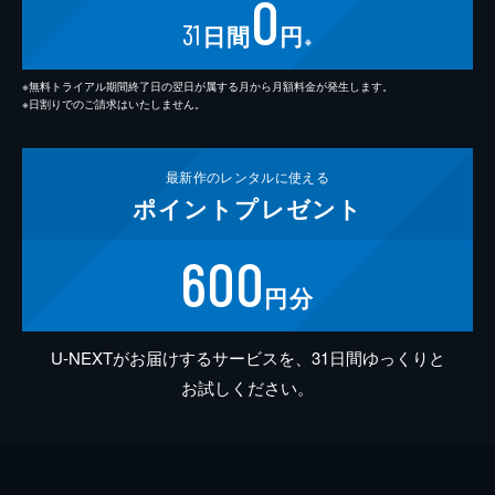
0
31
日間
円
※
※無料トライアル期間終了日の翌日が属する月から月額料金が発生します。
※日割りでのご請求はいたしません。
最新作の
レンタルに使える
ポイント
プレゼント
600
円分
U-NEXTがお届けするサービスを、31日間ゆっくりと
お試しください。