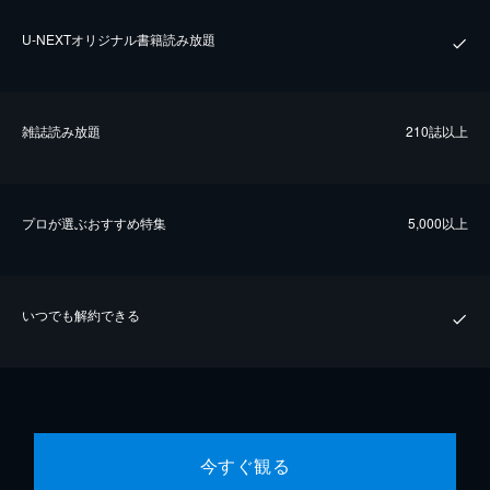
U-NEXTオリジナル書籍読み放題
雑誌読み放題
210誌以上
プロが選ぶおすすめ特集
5,000以上
いつでも解約できる
今すぐ観る