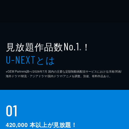
見放題作品数
！
No.1
※
とは
U-NEXT
※GEM Partners調べ/2026年7⽉ 国内の主要な定額制動画配信サービスにおける洋画/邦画/
海外ドラマ/韓流・アジアドラマ/国内ドラマ/アニメを調査。別途、有料作品あり。
01
420,000
本以上が見放題！