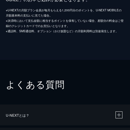
※U-NEXTの月額プラン会員が毎月もらえる1,200円分のポイントを、U-NEXT MOBILEの
月額基本料の支払いに充てた場合。
※決済時において支払金額に相当するポイントを保有していない場合、差額分の料金はご登
録のクレジットカードでのお支払いとなります。
※通話料、SMS通信料、オプション（かけ放題など）の月額利用料は別途発生します。
よくある質問
U-NEXTとは？