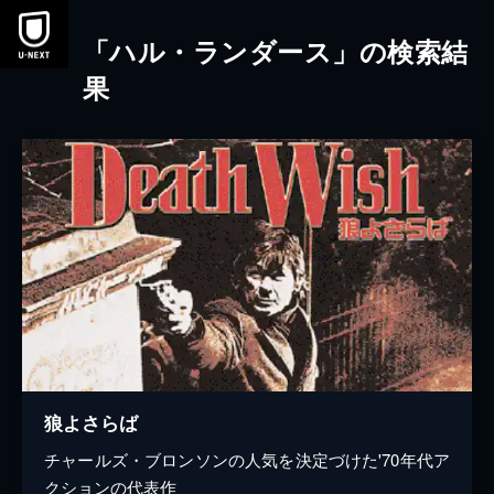
本文へスキップ
「ハル・ランダース」の検索結
果
狼よさらば
チャールズ・ブロンソンの人気を決定づけた'70年代ア
クションの代表作