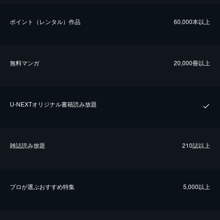
ポイント（レンタル）作品
60,000本以上
無料マンガ
20,000冊以上
U-NEXTオリジナル書籍読み放題
雑誌読み放題
210誌以上
プロが選ぶおすすめ特集
5,000以上