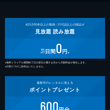
420,000
本以上の動画 /
210
誌以上の雑誌が
見放題
読み放題
0
31
日間
円
※
※無料トライアル期間終了日の翌日が属する月から月額料金が発生します。
※日割りでのご請求はいたしません。
最新作の
レンタルに使える
ポイント
プレゼント
600
円分