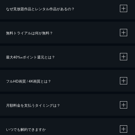
なぜ見放題作品とレンタル作品があるの？
無料トライアルは何が無料？
※
最大40%
ポイント還元とは？
※
※
作品によって必要なポイントが異なります。
フルHD画質 / 4K画質とは？
月額料金を支払うタイミングは？
※
40％ポイント還元の対象は、クレジットカード決済による作品の購入 / レンタルです。
※
iOSアプリのUコイン決済による作品の購入 / レンタルは、20％のポイント還元です。
※
還元の対象外となる決済方法や商品があります。くわしくは
こちら
をご確認ください。
いつでも解約できますか