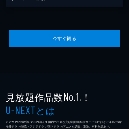
今すぐ観る
見放題作品数
！
No.1
※
とは
U-NEXT
※GEM Partners調べ/2026年7⽉ 国内の主要な定額制動画配信サービスにおける洋画/邦画/
海外ドラマ/韓流・アジアドラマ/国内ドラマ/アニメを調査。別途、有料作品あり。