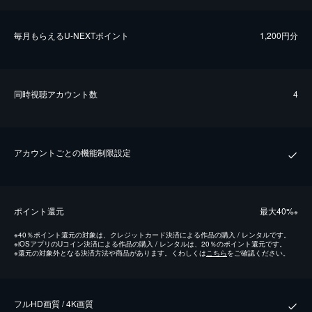
毎⽉もらえるU-NEXTポイント
1,200円分
同時視聴アカウント数
4
アカウントごとの機能制限設定
ポイント還元
最⼤40%
※
※
40％ポイント還元の対象は、クレジットカード決済による作品の購入 / レンタルです。
※
iOSアプリのUコイン決済による作品の購入 / レンタルは、20％のポイント還元です。
※
還元の対象外となる決済方法や商品があります。くわしくは
こちら
をご確認ください。
フルHD画質 / 4K画質