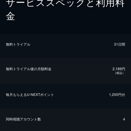
サービススペックと利用料
金
無料トライアル
31日間
無料トライアル後の⽉額料金
2,189円
（税込）
毎⽉もらえるU-NEXTポイント
1,200円分
同時視聴アカウント数
4