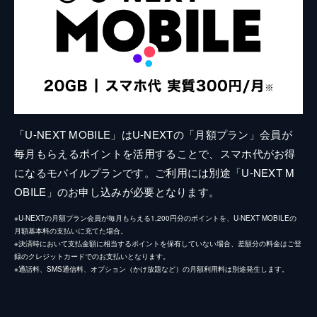
「U-NEXT MOBILE」はU-NEXTの「月額プラン」会員が
毎月もらえるポイントを活用することで、スマホ代がお得
になるモバイルプランです。ご利用には別途「U-NEXT M
OBILE」のお申し込みが必要となります。
※U-NEXTの月額プラン会員が毎月もらえる1,200円分のポイントを、U-NEXT MOBILEの
月額基本料の支払いに充てた場合。
※決済時において支払金額に相当するポイントを保有していない場合、差額分の料金はご登
録のクレジットカードでのお支払いとなります。
※通話料、SMS通信料、オプション（かけ放題など）の月額利用料は別途発生します。