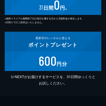
0
31
日間
円
※
※無料トライアル期間終了日の翌日が属する月から月額料金が発生します。
※日割りでのご請求はいたしません。
最新作の
レンタルに使える
ポイント
プレゼント
600
円分
U-NEXTがお届けするサービスを、31日間ゆっくりと
お試しください。