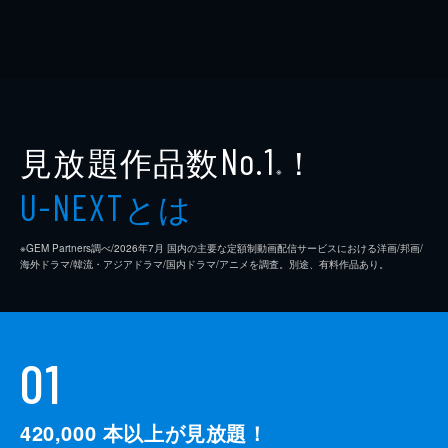
見放題作品数
！
No.1
※
とは
U-NEXT
※GEM Partners調べ/2026年7⽉ 国内の主要な定額制動画配信サービスにおける洋画/邦画/
海外ドラマ/韓流・アジアドラマ/国内ドラマ/アニメを調査。別途、有料作品あり。
01
420,000
本以上が見放題！