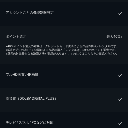
アカウントごとの機能制限設定
ポイント還元
最⼤40%
※
※
40％ポイント還元の対象は、クレジットカード決済による作品の購入 / レンタルです。
※
iOSアプリのUコイン決済による作品の購入 / レンタルは、20％のポイント還元です。
※
還元の対象外となる決済方法や商品があります。くわしくは
こちら
をご確認ください。
フルHD画質 / 4K画質
⾼⾳質（DOLBY DIGITAL PLUS）
テレビ / スマホ / PCなどに対応