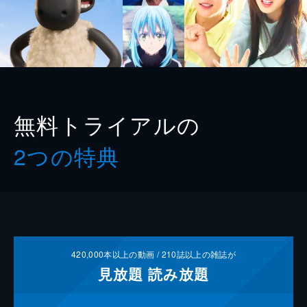
無料トライアルの
2つの特典
420,000
本以上の動画 /
210
誌以上の雑誌が
見放題
読み放題