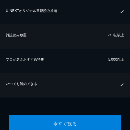
U-NEXTオリジナル書籍読み放題
雑誌読み放題
210誌以上
プロが選ぶおすすめ特集
5,000以上
いつでも解約できる
今すぐ観る