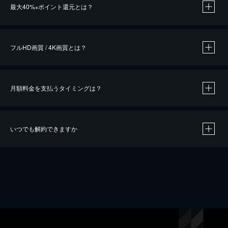
最大40%
ポイント還元とは？
※
※
作品によって必要なポイントが異なります。
フルHD画質 / 4K画質とは？
月額料金を支払うタイミングは？
※
40％ポイント還元の対象は、クレジットカード決済による作品の購入 / レンタルです。
※
iOSアプリのUコイン決済による作品の購入 / レンタルは、20％のポイント還元です。
※
還元の対象外となる決済方法や商品があります。くわしくは
こちら
をご確認ください。
いつでも解約できますか
こちら