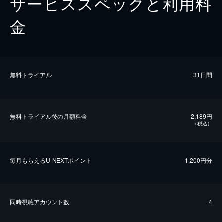
サービススペックと利用料
金
無料トライアル
31日間
無料トライアル後の⽉額料金
2,189円
（税込）
毎⽉もらえるU-NEXTポイント
1,200円分
同時視聴アカウント数
4