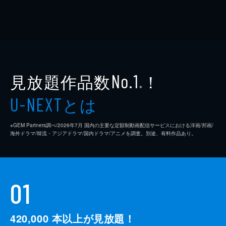
見放題作品数
！
No.1
※
とは
U-NEXT
※GEM Partners調べ/2026年7⽉ 国内の主要な定額制動画配信サービスにおける洋画/邦画/
海外ドラマ/韓流・アジアドラマ/国内ドラマ/アニメを調査。別途、有料作品あり。
01
420,000
本以上が見放題！