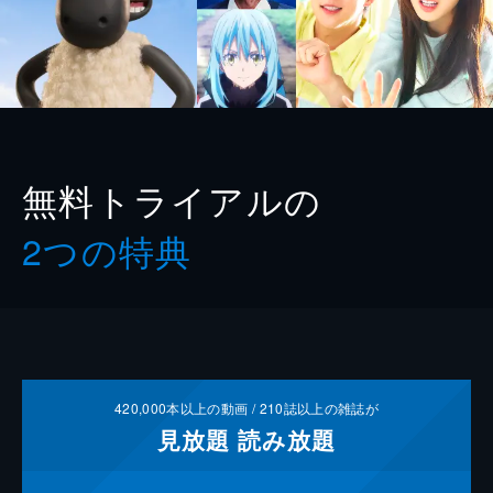
無料トライアルの
2つの特典
420,000
本以上の動画 /
210
誌以上の雑誌が
見放題
読み放題