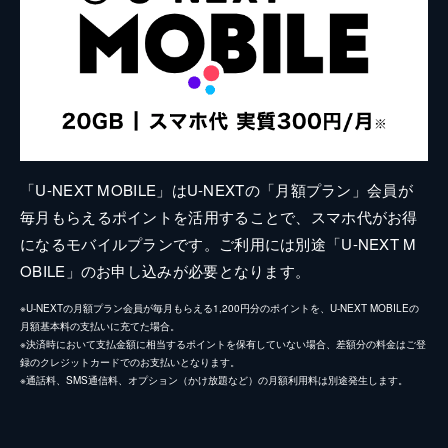
「U-NEXT MOBILE」はU-NEXTの「月額プラン」会員が
毎月もらえるポイントを活用することで、スマホ代がお得
になるモバイルプランです。ご利用には別途「U-NEXT M
OBILE」のお申し込みが必要となります。
※U-NEXTの月額プラン会員が毎月もらえる1,200円分のポイントを、U-NEXT MOBILEの
月額基本料の支払いに充てた場合。
※決済時において支払金額に相当するポイントを保有していない場合、差額分の料金はご登
録のクレジットカードでのお支払いとなります。
※通話料、SMS通信料、オプション（かけ放題など）の月額利用料は別途発生します。