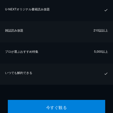
U-NEXTオリジナル書籍読み放題
雑誌読み放題
210誌以上
プロが選ぶおすすめ特集
5,000以上
いつでも解約できる
今すぐ観る