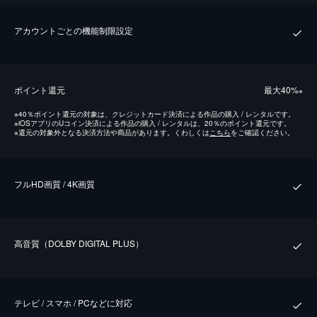
アカウントごとの機能制限設定
ポイント還元
最⼤40%
※
※
40％ポイント還元の対象は、クレジットカード決済による作品の購入 / レンタルです。
※
iOSアプリのUコイン決済による作品の購入 / レンタルは、20％のポイント還元です。
※
還元の対象外となる決済方法や商品があります。くわしくは
こちら
をご確認ください。
フルHD画質 / 4K画質
⾼⾳質（DOLBY DIGITAL PLUS）
テレビ / スマホ / PCなどに対応