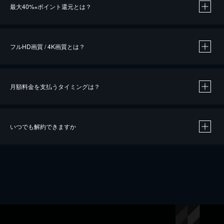
最大40%
ポイント還元とは？
※
※
作品によって必要なポイントが異なります。
フルHD画質 / 4K画質とは？
月額料金を支払うタイミングは？
※
40％ポイント還元の対象は、クレジットカード決済による作品の購入 / レンタルです。
※
iOSアプリのUコイン決済による作品の購入 / レンタルは、20％のポイント還元です。
※
還元の対象外となる決済方法や商品があります。くわしくは
こちら
をご確認ください。
いつでも解約できますか
こちら