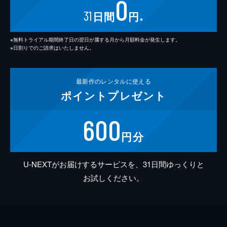
0
31
日間
円
※
※無料トライアル期間終了日の翌日が属する月から月額料金が発生します。
※日割りでのご請求はいたしません。
最新作の
レンタルに使える
ポイント
プレゼント
600
円分
U-NEXTがお届けするサービスを、31日間ゆっくりと
お試しください。