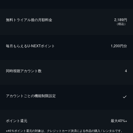
無料トライアル後の⽉額料金
2,189円
（税込）
毎⽉もらえるU-NEXTポイント
1,200円分
同時視聴アカウント数
4
アカウントごとの機能制限設定
ポイント還元
最⼤40%
※
※
40％ポイント還元の対象は、クレジットカード決済による作品の購入 / レンタルです。