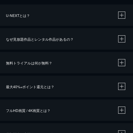
U-NEXTとは？
なぜ見放題作品とレンタル作品があるの？
無料トライアルは何が無料？
※
最大40%
ポイント還元とは？
※
※
作品によって必要なポイントが異なります。
フルHD画質 / 4K画質とは？