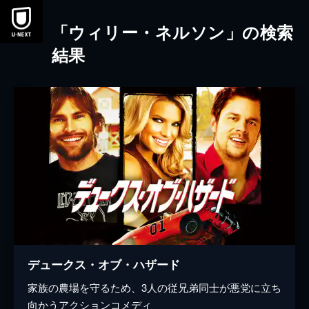
本文へスキップ
「ウィリー・ネルソン」の検索
結果
デュークス・オブ・ハザード
家族の農場を守るため、3人の従兄弟同士が悪党に立ち
向かうアクションコメディ