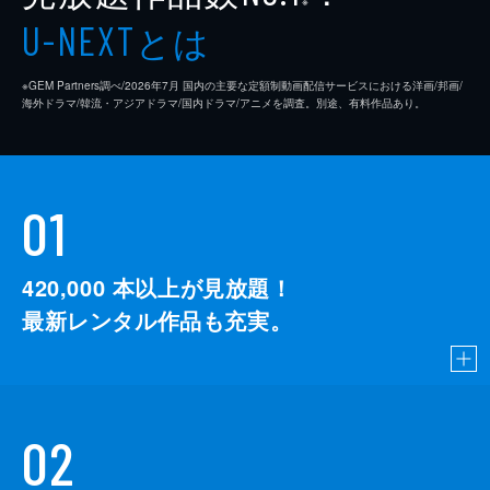
※
とは
U-NEXT
※GEM Partners調べ/2026年7⽉ 国内の主要な定額制動画配信サービスにおける洋画/邦画/
海外ドラマ/韓流・アジアドラマ/国内ドラマ/アニメを調査。別途、有料作品あり。
01
420,000
本以上が見放題！
最新レンタル作品も充実。
02