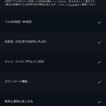
※
iOSアプリのUコイン決済による作品の購入 / レンタルは、20％のポイント還元です。
※
還元の対象外となる決済方法や商品があります。くわしくは
こちら
をご確認ください。
フルHD画質 / 4K画質
⾼⾳質（DOLBY DIGITAL PLUS）
テレビ / スマホ / PCなどに対応
ダウンロード機能
動画も書籍も楽しめる