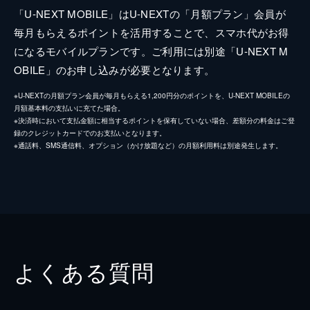
「U-NEXT MOBILE」はU-NEXTの「月額プラン」会員が
毎月もらえるポイントを活用することで、スマホ代がお得
になるモバイルプランです。ご利用には別途「U-NEXT M
OBILE」のお申し込みが必要となります。
※U-NEXTの月額プラン会員が毎月もらえる1,200円分のポイントを、U-NEXT MOBILEの
月額基本料の支払いに充てた場合。
※決済時において支払金額に相当するポイントを保有していない場合、差額分の料金はご登
録のクレジットカードでのお支払いとなります。
※通話料、SMS通信料、オプション（かけ放題など）の月額利用料は別途発生します。
よくある質問