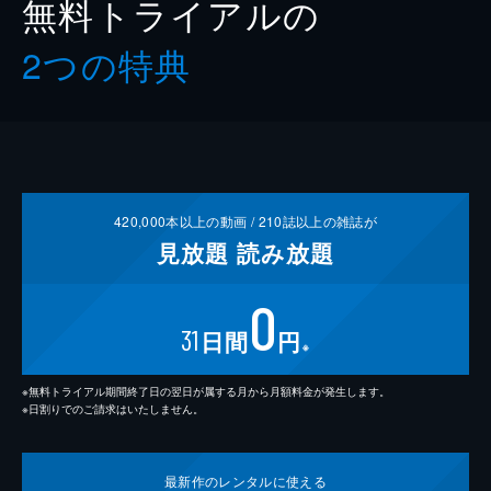
無料トライアルの
2つの特典
420,000
本以上の動画 /
210
誌以上の雑誌が
見放題
読み放題
0
31
日間
円
※
※無料トライアル期間終了日の翌日が属する月から月額料金が発生します。
※日割りでのご請求はいたしません。
最新作の
レンタルに使える