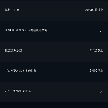
無料マンガ
20,000冊以上
U-NEXTオリジナル書籍読み放題
雑誌読み放題
210誌以上
プロが選ぶおすすめ特集
5,000以上
いつでも解約できる