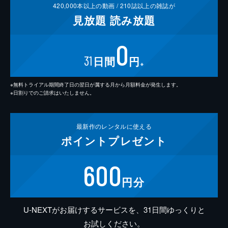
420,000
本以上の動画 /
210
誌以上の雑誌が
見放題
読み放題
0
31
日間
円
※
※無料トライアル期間終了日の翌日が属する月から月額料金が発生します。
※日割りでのご請求はいたしません。
最新作の
レンタルに使える
ポイント
プレゼント
600
円分
U-NEXTがお届けするサービスを、31日間ゆっくりと
お試しください。