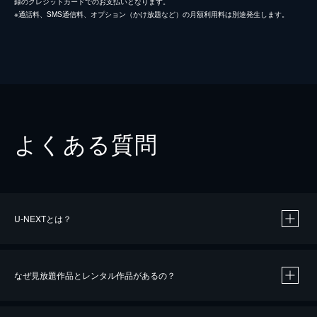
録のクレジットカードでのお支払いとなります。
※通話料、SMS通信料、オプション（かけ放題など）の月額利用料は別途発生します。
よくある質問
U-NEXTとは？
なぜ見放題作品とレンタル作品があるの？