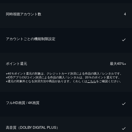
同時視聴アカウント数
4
アカウントごとの機能制限設定
ポイント還元
最⼤40%
※
※
40％ポイント還元の対象は、クレジットカード決済による作品の購入 / レンタルです。
※
iOSアプリのUコイン決済による作品の購入 / レンタルは、20％のポイント還元です。
※
還元の対象外となる決済方法や商品があります。くわしくは
こちら
をご確認ください。
フルHD画質 / 4K画質
⾼⾳質（DOLBY DIGITAL PLUS）