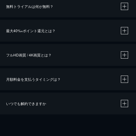
無料トライアルは何が無料？
※
最大40%
ポイント還元とは？
※
※
作品によって必要なポイントが異なります。
フルHD画質 / 4K画質とは？
月額料金を支払うタイミングは？
※
40％ポイント還元の対象は、クレジットカード決済による作品の購入 / レンタルです。
※
iOSアプリのUコイン決済による作品の購入 / レンタルは、20％のポイント還元です。
※
還元の対象外となる決済方法や商品があります。くわしくは
こちら
をご確認ください。
いつでも解約できますか