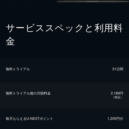
サービススペックと利用料
金
無料トライアル
31日間
無料トライアル後の⽉額料金
2,189円
（税込）
毎⽉もらえるU-NEXTポイント
1,200円分