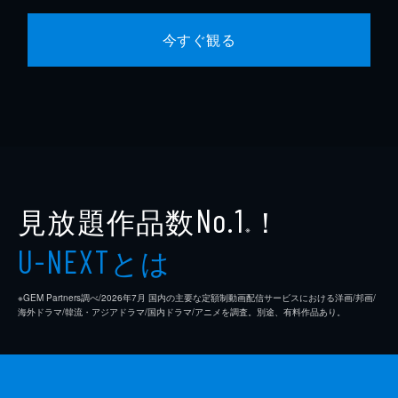
今すぐ観る
見放題作品数
！
No.1
※
とは
U-NEXT
※GEM Partners調べ/2026年7⽉ 国内の主要な定額制動画配信サービスにおける洋画/邦画/
海外ドラマ/韓流・アジアドラマ/国内ドラマ/アニメを調査。別途、有料作品あり。