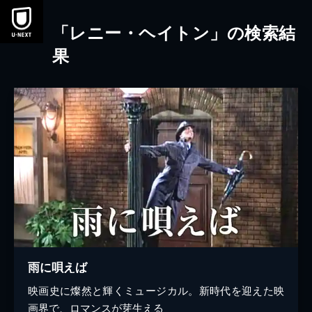
本文へスキップ
「レニー・ヘイトン」の検索結
果
雨に唄えば
映画史に燦然と輝くミュージカル。新時代を迎えた映
画界で、ロマンスが芽生える