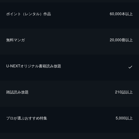
ポイント（レンタル）作品
60,000本以上
無料マンガ
20,000冊以上
U-NEXTオリジナル書籍読み放題
雑誌読み放題
210誌以上
プロが選ぶおすすめ特集
5,000以上