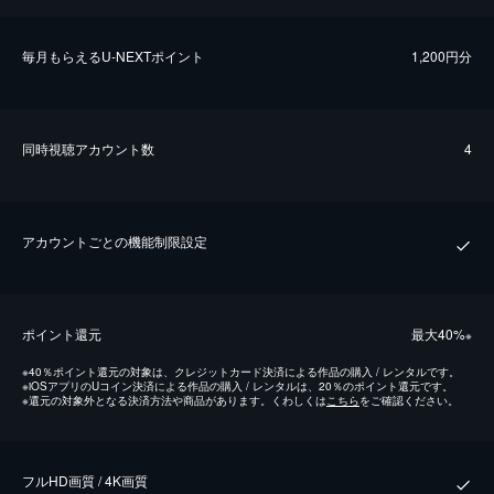
毎⽉もらえるU-NEXTポイント
1,200円分
同時視聴アカウント数
4
アカウントごとの機能制限設定
ポイント還元
最⼤40%
※
※
40％ポイント還元の対象は、クレジットカード決済による作品の購入 / レンタルです。
※
iOSアプリのUコイン決済による作品の購入 / レンタルは、20％のポイント還元です。
※
還元の対象外となる決済方法や商品があります。くわしくは
こちら
をご確認ください。
フルHD画質 / 4K画質