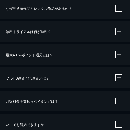
なぜ見放題作品とレンタル作品があるの？
無料トライアルは何が無料？
※
最大40%
ポイント還元とは？
※
※
作品によって必要なポイントが異なります。
フルHD画質 / 4K画質とは？
月額料金を支払うタイミングは？
※
40％ポイント還元の対象は、クレジットカード決済による作品の購入 / レンタルです。
※
iOSアプリのUコイン決済による作品の購入 / レンタルは、20％のポイント還元です。
※
還元の対象外となる決済方法や商品があります。くわしくは
こちら
をご確認ください。
いつでも解約できますか