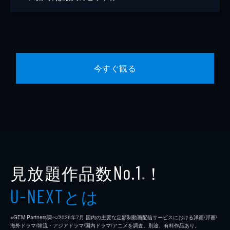
今すぐ観る
見放題作品数
！
No.1
※
とは
U-NEXT
※GEM Partners調べ/2026年7⽉ 国内の主要な定額制動画配信サービスにおける洋画/邦画/
海外ドラマ/韓流・アジアドラマ/国内ドラマ/アニメを調査。別途、有料作品あり。