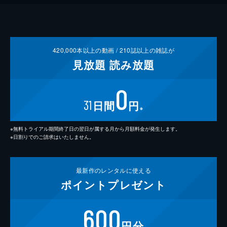
420,000
本以上の動画 /
210
誌以上の雑誌が
見放題
読み放題
0
31
日間
円
※
※無料トライアル期間終了日の翌日が属する月から月額料金が発生します。
※日割りでのご請求はいたしません。
最新作の
レンタルに使える
ポイント
プレゼント
600
円分