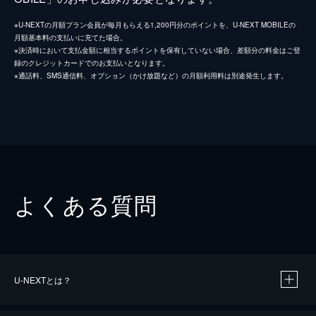
※U-NEXTの月額プラン会員が毎月もらえる1,200円分のポイントを、U-NEXT MOBILEの
月額基本料の支払いに充てた場合。
※決済時において支払金額に相当するポイントを保有していない場合、差額分の料金はご登
録のクレジットカードでのお支払いとなります。
※通話料、SMS通信料、オプション（かけ放題など）の月額利用料は別途発生します。
よくある質問
U-NEXTとは？