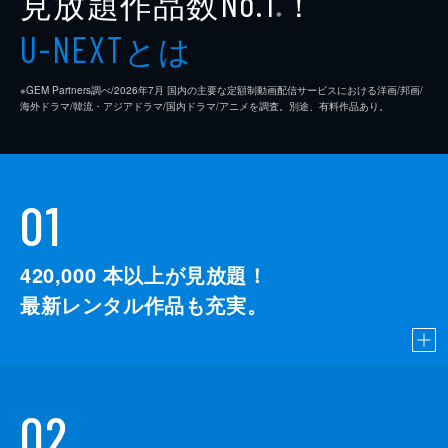
見放題作品数
！
No.1
※
とは
U-NEXT
※GEM Partners調べ/2026年7⽉ 国内の主要な定額制動画配信サービスにおける洋画/邦画/
海外ドラマ/韓流・アジアドラマ/国内ドラマ/アニメを調査。別途、有料作品あり。
01
420,000
本以上が見放題！
最新レンタル作品も充実。
02