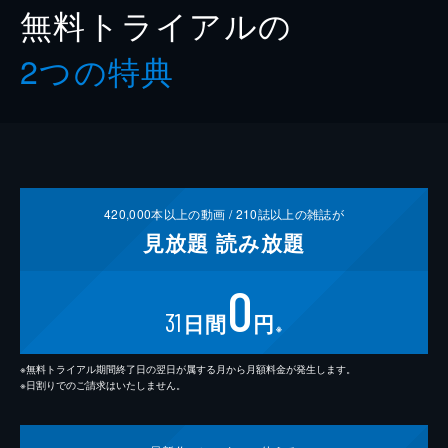
無料トライアルの
2つの特典
420,000
本以上の動画 /
210
誌以上の雑誌が
見放題
読み放題
0
31
日間
円
※
※無料トライアル期間終了日の翌日が属する月から月額料金が発生します。
※日割りでのご請求はいたしません。