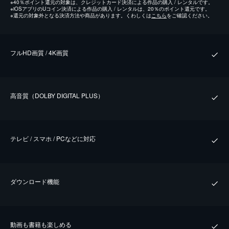
※
40％ポイント還元の対象は、クレジットカード決済による作品の購入 / レンタルです。
※
iOSアプリのUコイン決済による作品の購入 / レンタルは、20％のポイント還元です。
※
還元の対象外となる決済方法や商品があります。くわしくは
こちら
をご確認ください。
フルHD画質 / 4K画質
⾼⾳質（DOLBY DIGITAL PLUS）
テレビ / スマホ / PCなどに対応
ダウンロード機能
動画も書籍も楽しめる