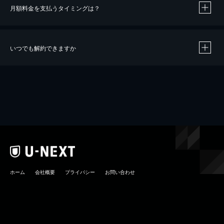
月額料金を支払うタイミングは？
※
40％ポイント還元の対象は、クレジットカード決済による作品の購入 / レンタルです。
※
iOSアプリのUコイン決済による作品の購入 / レンタルは、20％のポイント還元です。
※
還元の対象外となる決済方法や商品があります。くわしくは
こちら
をご確認ください。
いつでも解約できますか
こちら
ホーム
会社概要
プライバシー
お問い合わせ