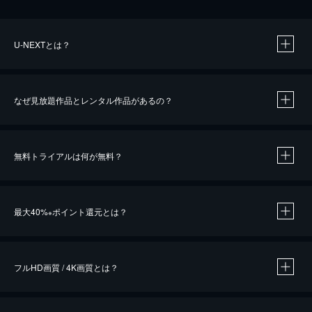
U-NEXTとは？
なぜ見放題作品とレンタル作品があるの？
無料トライアルは何が無料？
※
最大40%
ポイント還元とは？
※
※
作品によって必要なポイントが異なります。
フルHD画質 / 4K画質とは？