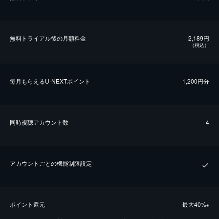
無料トライアル後の⽉額料金
2,189円
（税込）
毎⽉もらえるU-NEXTポイント
1,200円分
同時視聴アカウント数
4
アカウントごとの機能制限設定
ポイント還元
最⼤40%
※