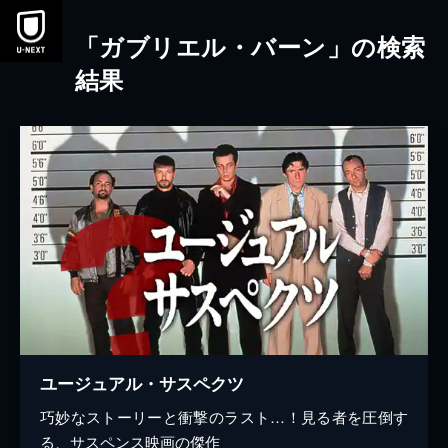
本文へスキップ
「ガブリエル・バーン」の検索
結果
ユージュアル・サスペクツ
巧妙なストーリーと衝撃のラスト…！見る者を圧倒す
る、サスペンス映画の傑作