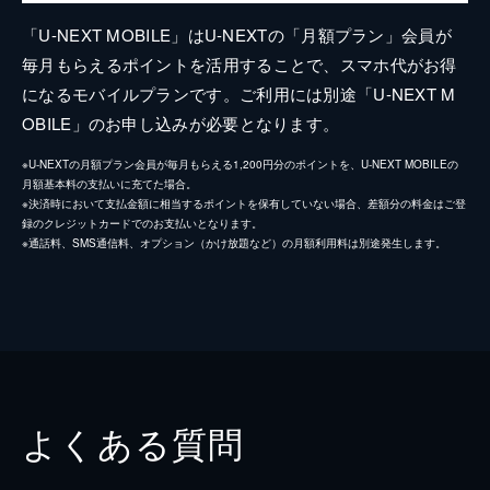
「U-NEXT MOBILE」はU-NEXTの「月額プラン」会員が
毎月もらえるポイントを活用することで、スマホ代がお得
になるモバイルプランです。ご利用には別途「U-NEXT M
OBILE」のお申し込みが必要となります。
※U-NEXTの月額プラン会員が毎月もらえる1,200円分のポイントを、U-NEXT MOBILEの
月額基本料の支払いに充てた場合。
※決済時において支払金額に相当するポイントを保有していない場合、差額分の料金はご登
録のクレジットカードでのお支払いとなります。
※通話料、SMS通信料、オプション（かけ放題など）の月額利用料は別途発生します。
よくある質問