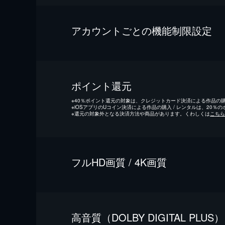
アカウントごとの機能制限設定
ポイント還元
※
40％ポイント還元の対象は、クレジットカード決済による作品の購入
※
iOSアプリのUコイン決済による作品の購入 / レンタルは、20％
※
還元の対象外となる決済方法や商品があります。くわしくは
こちら
フルHD画質 / 4K画質
⾼⾳質（DOLBY DIGITAL PLUS）