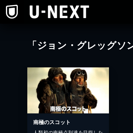
本文へスキップ
「ジョン・グレッグソ
南極のスコット
人類初の南極点到達を目指した