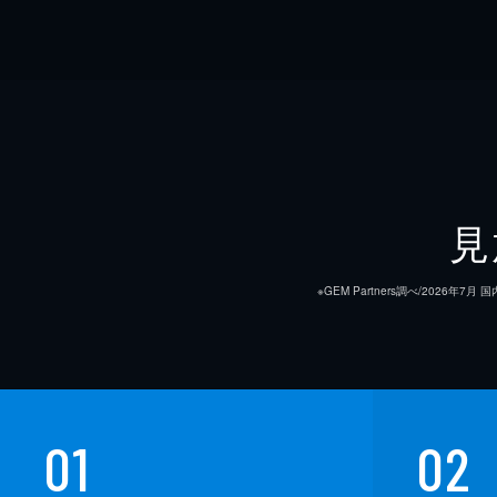
見
※GEM Partners調べ/20
01
02