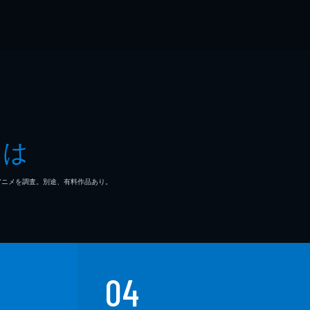
とは
マ/アニメを調査。別途、有料作品あり。
04