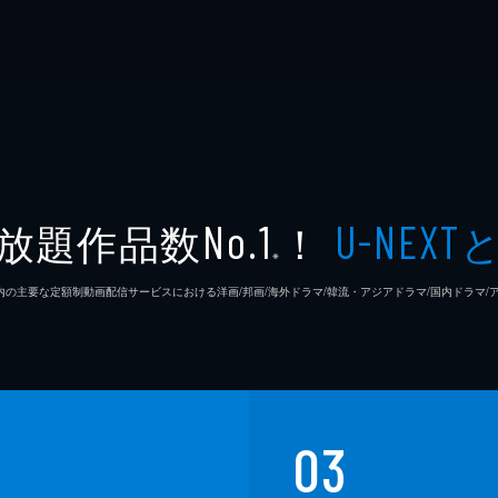
放題作品数
！
No.1
U-NEXT
※
26年7⽉ 国内の主要な定額制動画配信サービスにおける洋画/邦画/海外ドラマ/韓流・アジアドラマ/国内ドラ
03