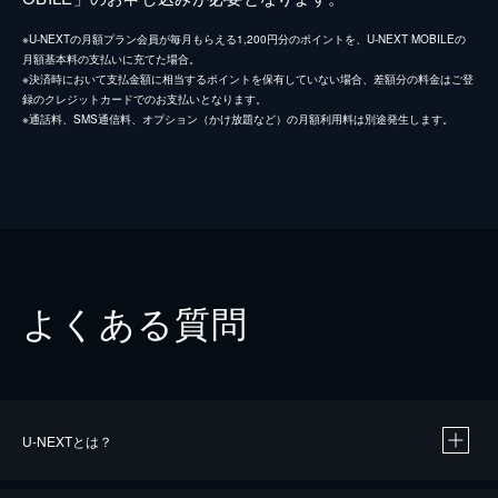
※U-NEXTの月額プラン会員が毎月もらえる1,200円分のポイントを、U-NEXT MOBILEの
月額基本料の支払いに充てた場合。
※決済時において支払金額に相当するポイントを保有していない場合、差額分の料金はご登
録のクレジットカードでのお支払いとなります。
※通話料、SMS通信料、オプション（かけ放題など）の月額利用料は別途発生します。
よくある質問
U-NEXTとは？