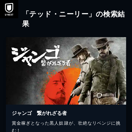
本文へスキップ
「テッド・ニーリー」の検索結
果
ジャンゴ 繋がれざる者
賞金稼ぎとなった黒人奴隷が、壮絶なリベンジに挑
む！