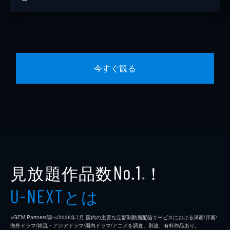
今すぐ観る
見放題作品数
！
No.1
※
とは
U-NEXT
※GEM Partners調べ/2026年7⽉ 国内の主要な定額制動画配信サービスにおける洋画/邦画/
海外ドラマ/韓流・アジアドラマ/国内ドラマ/アニメを調査。別途、有料作品あり。