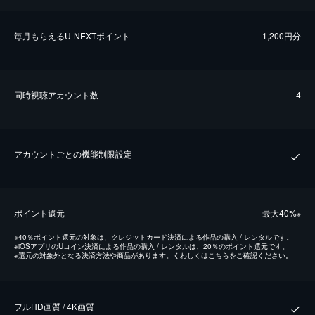
毎⽉もらえるU-NEXTポイント
1,200円分
同時視聴アカウント数
4
アカウントごとの機能制限設定
ポイント還元
最⼤40%
※
※
40％ポイント還元の対象は、クレジットカード決済による作品の購入 / レンタルです。
※
iOSアプリのUコイン決済による作品の購入 / レンタルは、20％のポイント還元です。
※
還元の対象外となる決済方法や商品があります。くわしくは
こちら
をご確認ください。
フルHD画質 / 4K画質