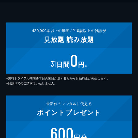
420,000
本以上の動画 /
210
誌以上の雑誌が
見放題
読み放題
0
31
日間
円
※
※無料トライアル期間終了日の翌日が属する月から月額料金が発生します。
※日割りでのご請求はいたしません。
最新作の
レンタルに使える
ポイント
プレゼント
600
円分