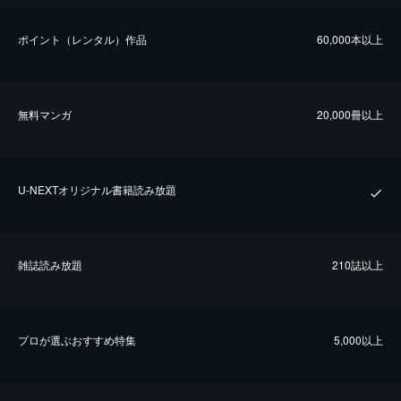
ポイント（レンタル）作品
60,000本以上
無料マンガ
20,000冊以上
U-NEXTオリジナル書籍読み放題
雑誌読み放題
210誌以上
プロが選ぶおすすめ特集
5,000以上