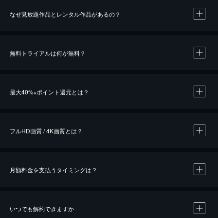
なぜ見放題作品とレンタル作品があるの？
無料トライアルは何が無料？
※
最大40%
ポイント還元とは？
※
※
作品によって必要なポイントが異なります。
フルHD画質 / 4K画質とは？
月額料金を支払うタイミングは？
※
40％ポイント還元の対象は、クレジットカード決済による作品の購入 / レンタルです。
※
iOSアプリのUコイン決済による作品の購入 / レンタルは、20％のポイント還元です。
※
還元の対象外となる決済方法や商品があります。くわしくは
こちら
をご確認ください。
いつでも解約できますか