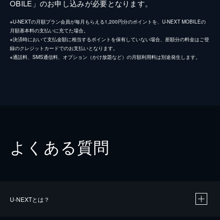
OBILE」のお申し込みが必要となります。
※U-NEXTの月額プラン会員が毎月もらえる1,200円分のポイントを、U-NEXT MOBILEの
月額基本料の支払いに充てた場合。
※決済時において支払金額に相当するポイントを保有していない場合、差額分の料金はご登
録のクレジットカードでのお支払いとなります。
※通話料、SMS通信料、オプション（かけ放題など）の月額利用料は別途発生します。
よくある質問
U-NEXTとは？