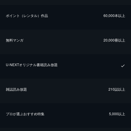
ポイント（レンタル）作品
60,000本以上
無料マンガ
20,000冊以上
U-NEXTオリジナル書籍読み放題
雑誌読み放題
210誌以上
プロが選ぶおすすめ特集
5,000以上