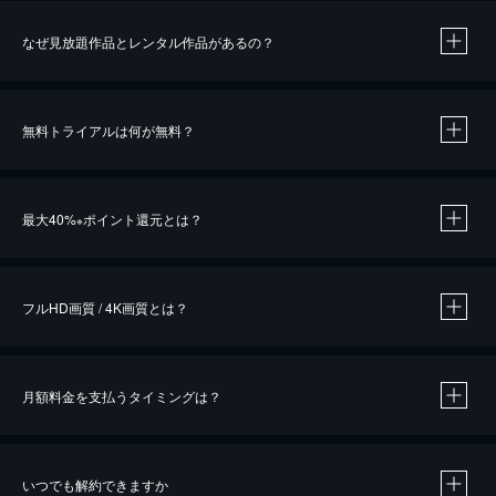
なぜ見放題作品とレンタル作品があるの？
無料トライアルは何が無料？
※
最大40%
ポイント還元とは？
※
※
作品によって必要なポイントが異なります。
フルHD画質 / 4K画質とは？
月額料金を支払うタイミングは？
※
40％ポイント還元の対象は、クレジットカード決済による作品の購入 / レンタルです。
※
iOSアプリのUコイン決済による作品の購入 / レンタルは、20％のポイント還元です。
※
還元の対象外となる決済方法や商品があります。くわしくは
こちら
をご確認ください。
いつでも解約できますか