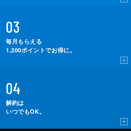
03
毎月もらえる
1,200
ポイントでお得に。
04
解約は
いつでもOK。