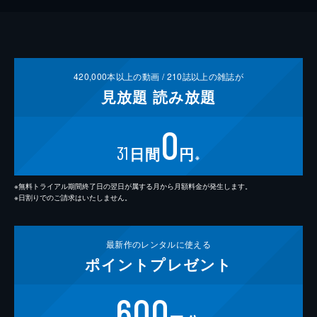
420,000
本以上の動画 /
210
誌以上の雑誌が
見放題
読み放題
0
31
日間
円
※
※無料トライアル期間終了日の翌日が属する月から月額料金が発生します。
※日割りでのご請求はいたしません。
最新作の
レンタルに使える
ポイント
プレゼント
600