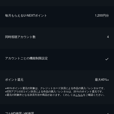
毎⽉もらえるU-NEXTポイント
1,200円分
同時視聴アカウント数
4
アカウントごとの機能制限設定
ポイント還元
最⼤40%
※
※
40％ポイント還元の対象は、クレジットカード決済による作品の購入 / レンタルです。
※
iOSアプリのUコイン決済による作品の購入 / レンタルは、20％のポイント還元です。
※
還元の対象外となる決済方法や商品があります。くわしくは
こちら
をご確認ください。
フルHD画質 / 4K画質