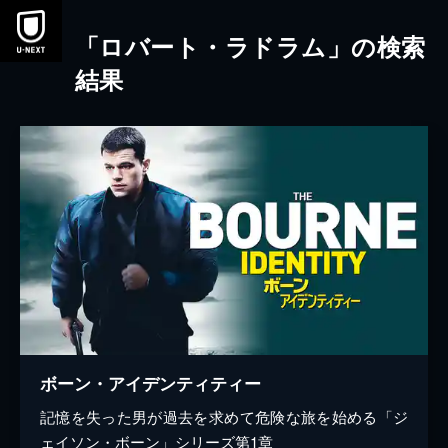
本文へスキップ
「ロバート・ラドラム」の検索
結果
ボーン・アイデンティティー
記憶を失った男が過去を求めて危険な旅を始める「ジ
ェイソン・ボーン」シリーズ第1章