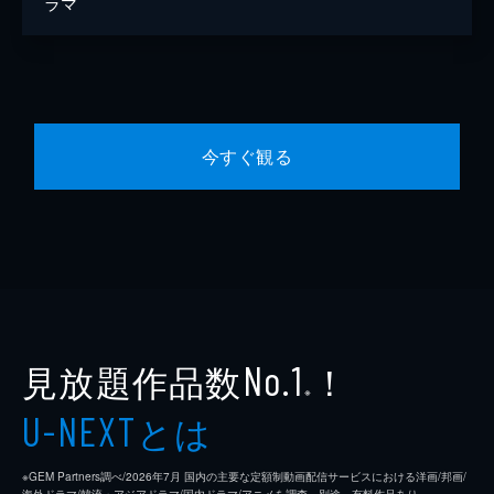
ラマ
今すぐ観る
見放題作品数
！
No.1
※
とは
U-NEXT
※GEM Partners調べ/2026年7⽉ 国内の主要な定額制動画配信サービスにおける洋画/邦画/