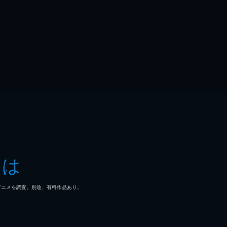
とは
マ/アニメを調査。別途、有料作品あり。