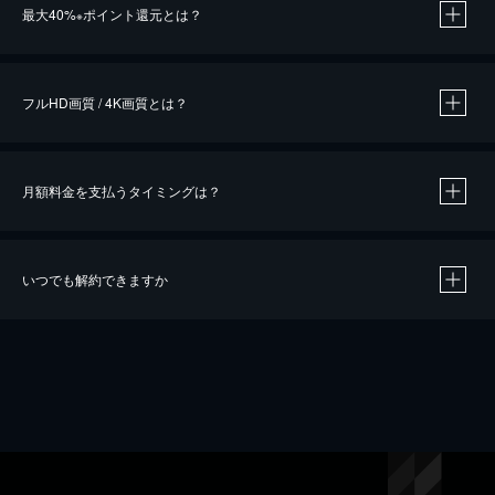
最大40%
ポイント還元とは？
※
※
作品によって必要なポイントが異なります。
フルHD画質 / 4K画質とは？
月額料金を支払うタイミングは？
※
40％ポイント還元の対象は、クレジットカード決済による作品の購入 / レンタルです。
※
iOSアプリのUコイン決済による作品の購入 / レンタルは、20％のポイント還元です。
※
還元の対象外となる決済方法や商品があります。くわしくは
こちら
をご確認ください。
いつでも解約できますか
こちら