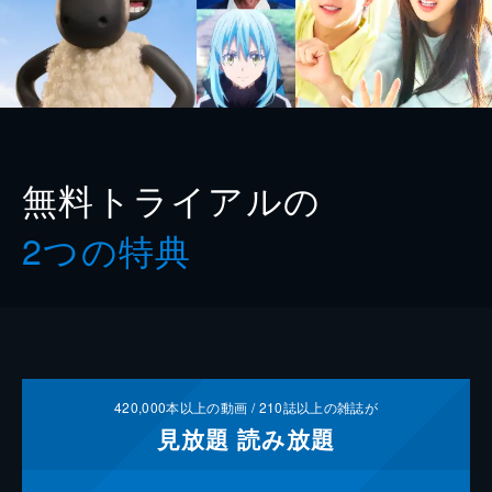
無料トライアルの
2つの特典
420,000
本以上の動画 /
210
誌以上の雑誌が
見放題
読み放題