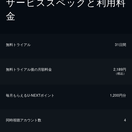
サービススペックと利用料
金
無料トライアル
31日間
無料トライアル後の⽉額料金
2,189円
（税込）
毎⽉もらえるU-NEXTポイント
1,200円分
同時視聴アカウント数
4