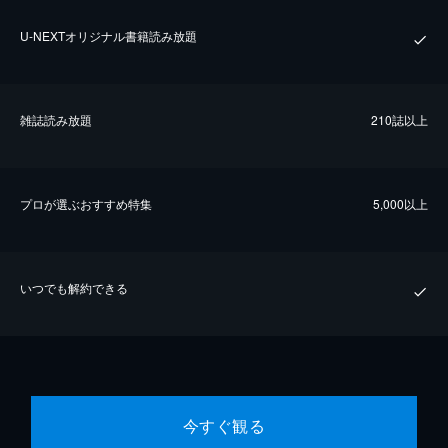
U-NEXTオリジナル書籍読み放題
雑誌読み放題
210誌以上
プロが選ぶおすすめ特集
5,000以上
いつでも解約できる
今すぐ観る