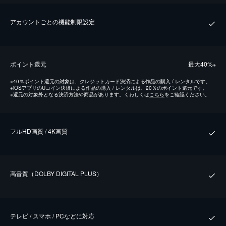
アカウントごとの機能制限設定
ポイント還元
最⼤40%
※
※
40％ポイント還元の対象は、クレジットカード決済による作品の購入 / レンタルです。
※
iOSアプリのUコイン決済による作品の購入 / レンタルは、20％のポイント還元です。
※
還元の対象外となる決済方法や商品があります。くわしくは
こちら
をご確認ください。
フルHD画質 / 4K画質
⾼⾳質（DOLBY DIGITAL PLUS）
テレビ / スマホ / PCなどに対応