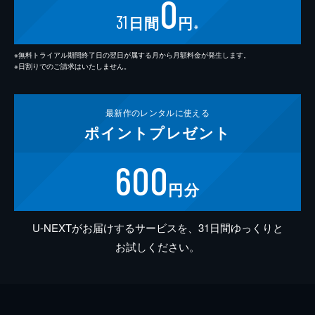
0
31
日間
円
※
※無料トライアル期間終了日の翌日が属する月から月額料金が発生します。
※日割りでのご請求はいたしません。
最新作の
レンタルに使える
ポイント
プレゼント
600
円分
U-NEXTがお届けするサービスを、31日間ゆっくりと
お試しください。