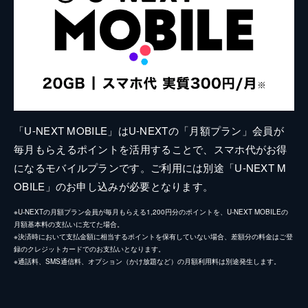
「U-NEXT MOBILE」はU-NEXTの「月額プラン」会員が
毎月もらえるポイントを活用することで、スマホ代がお得
になるモバイルプランです。ご利用には別途「U-NEXT M
OBILE」のお申し込みが必要となります。
※U-NEXTの月額プラン会員が毎月もらえる1,200円分のポイントを、U-NEXT MOBILEの
月額基本料の支払いに充てた場合。
※決済時において支払金額に相当するポイントを保有していない場合、差額分の料金はご登
録のクレジットカードでのお支払いとなります。
※通話料、SMS通信料、オプション（かけ放題など）の月額利用料は別途発生します。