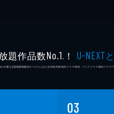
放題作品数
！
No.1
U-NEXT
※
26年7⽉ 国内の主要な定額制動画配信サービスにおける洋画/邦画/海外ドラマ/韓流・アジアドラマ/国内ドラ
03