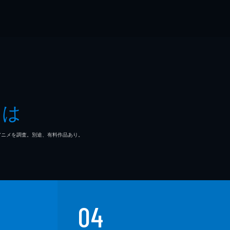
とは
マ/アニメを調査。別途、有料作品あり。
04