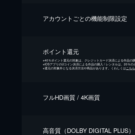
アカウントごとの機能制限設定
ポイント還元
※
40％ポイント還元の対象は、クレジットカード決済による作品の購入
※
iOSアプリのUコイン決済による作品の購入 / レンタルは、20％
※
還元の対象外となる決済方法や商品があります。くわしくは
こちら
フルHD画質 / 4K画質
⾼⾳質（DOLBY DIGITAL PLUS）