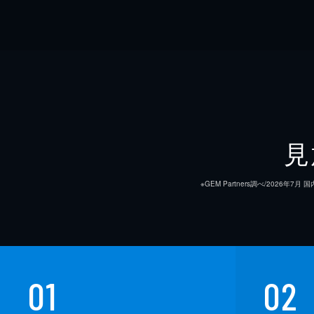
見
※GEM Partners調べ/20
01
02