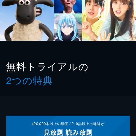
無料トライアルの
2つの特典
420,000
本以上の動画 /
210
誌以上の雑誌が
見放題
読み放題