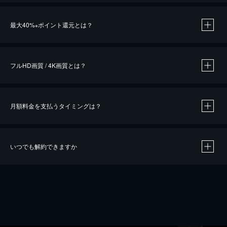
※
最大40%
ポイント還元とは？
※
※
作品によって必要なポイントが異なります。
フルHD画質 / 4K画質とは？
月額料金を支払うタイミングは？
※
40％ポイント還元の対象は、クレジットカード決済による作品の購入 / レンタルです。
※
iOSアプリのUコイン決済による作品の購入 / レンタルは、20％のポイント還元です。
※
還元の対象外となる決済方法や商品があります。くわしくは
こちら
をご確認ください。
いつでも解約できますか
こちら