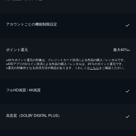
アカウントごとの機能制限設定
ポイント還元
最⼤40%
※
※
40％ポイント還元の対象は、クレジットカード決済による作品の購入 / レンタルです。
※
iOSアプリのUコイン決済による作品の購入 / レンタルは、20％のポイント還元です。
※
還元の対象外となる決済方法や商品があります。くわしくは
こちら
をご確認ください。
フルHD画質 / 4K画質
⾼⾳質（DOLBY DIGITAL PLUS）