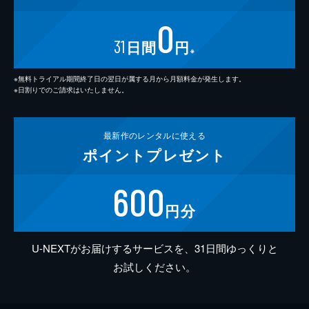
0
31
日間
円
※
※無料トライアル期間終了日の翌日が属する月から月額料金が発生します。
※日割りでのご請求はいたしません。
最新作の
レンタルに使える
ポイント
プレゼント
600
円分
U-NEXTがお届けするサービスを、31日間ゆっくりと
お試しください。