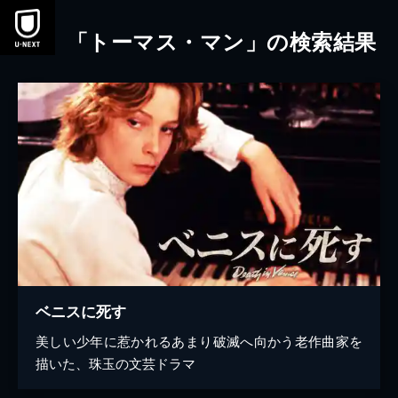
本文へスキップ
「トーマス・マン」の検索結果
ベニスに死す
美しい少年に惹かれるあまり破滅へ向かう老作曲家を
描いた、珠玉の文芸ドラマ