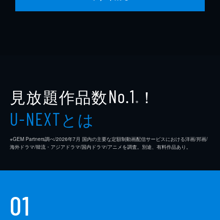
見放題作品数
！
No.1
※
とは
U-NEXT
※GEM Partners調べ/2026年7⽉ 国内の主要な定額制動画配信サービスにおける洋画/邦画/
海外ドラマ/韓流・アジアドラマ/国内ドラマ/アニメを調査。別途、有料作品あり。
01