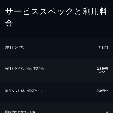
サービススペックと利用料
金
無料トライアル
31日間
無料トライアル後の⽉額料金
2,189円
（税込）
毎⽉もらえるU-NEXTポイント
1,200円分
同時視聴アカウント数
4