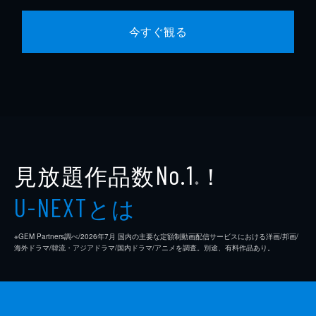
今すぐ観る
見放題作品数
！
No.1
※
とは
U-NEXT
※GEM Partners調べ/2026年7⽉ 国内の主要な定額制動画配信サービスにおける洋画/邦画/
海外ドラマ/韓流・アジアドラマ/国内ドラマ/アニメを調査。別途、有料作品あり。