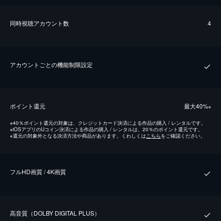
同時視聴アカウント数
4
アカウントごとの機能制限設定
ポイント還元
最⼤40%
※
※
40％ポイント還元の対象は、クレジットカード決済による作品の購入 / レンタルです。
※
iOSアプリのUコイン決済による作品の購入 / レンタルは、20％のポイント還元です。
※
還元の対象外となる決済方法や商品があります。くわしくは
こちら
をご確認ください。
フルHD画質 / 4K画質
⾼⾳質（DOLBY DIGITAL PLUS）