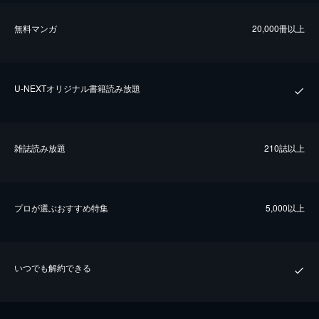
無料マンガ
20,000冊以上
U-NEXTオリジナル書籍読み放題
雑誌読み放題
210誌以上
プロが選ぶおすすめ特集
5,000以上
いつでも解約できる