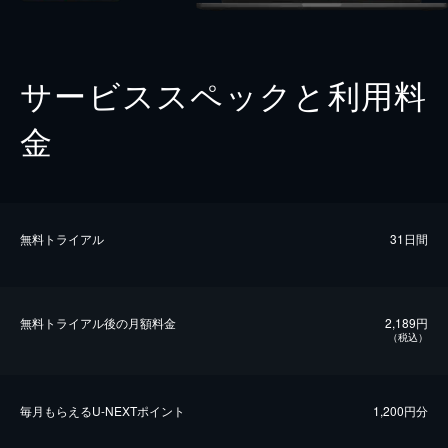
サービススペックと利用料
金
無料トライアル
31日間
無料トライアル後の⽉額料金
2,189円
（税込）
毎⽉もらえるU-NEXTポイント
1,200円分