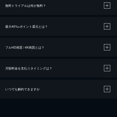
無料トライアルは何が無料？
※
最大40%
ポイント還元とは？
※
※
作品によって必要なポイントが異なります。
フルHD画質 / 4K画質とは？
月額料金を支払うタイミングは？
※
40％ポイント還元の対象は、クレジットカード決済による作品の購入 / レンタルです。
※
iOSアプリのUコイン決済による作品の購入 / レンタルは、20％のポイント還元です。
※
還元の対象外となる決済方法や商品があります。くわしくは
こちら
をご確認ください。
いつでも解約できますか