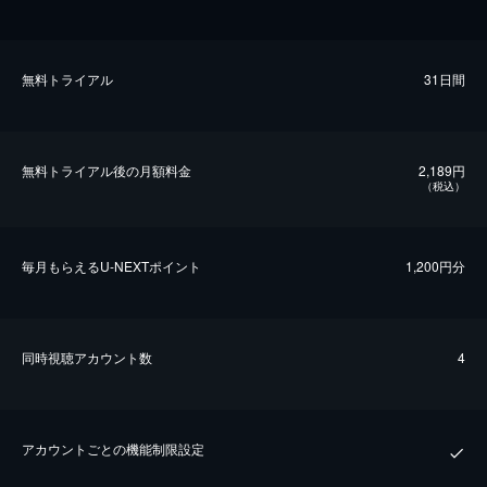
無料トライアル
31日間
無料トライアル後の⽉額料金
2,189円
（税込）
毎⽉もらえるU-NEXTポイント
1,200円分
同時視聴アカウント数
4
アカウントごとの機能制限設定