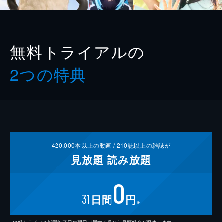
無料トライアルの
2つの特典
420,000
本以上の動画 /
210
誌以上の雑誌が
見放題
読み放題
0
31
日間
円
※
※無料トライアル期間終了日の翌日が属する月から月額料金が発生します。