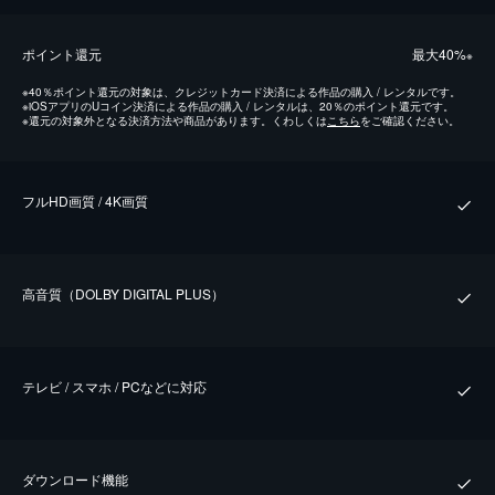
ポイント還元
最⼤40%
※
※
40％ポイント還元の対象は、クレジットカード決済による作品の購入 / レンタルです。
※
iOSアプリのUコイン決済による作品の購入 / レンタルは、20％のポイント還元です。
※
還元の対象外となる決済方法や商品があります。くわしくは
こちら
をご確認ください。
フルHD画質 / 4K画質
⾼⾳質（DOLBY DIGITAL PLUS）
テレビ / スマホ / PCなどに対応
ダウンロード機能