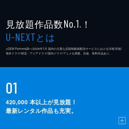
見放題作品数
！
No.1
※
とは
U-NEXT
※GEM Partners調べ/2026年7⽉ 国内の主要な定額制動画配信サービスにおける洋画/邦画/
海外ドラマ/韓流・アジアドラマ/国内ドラマ/アニメを調査。別途、有料作品あり。
01
420,000
本以上が見放題！
最新レンタル作品も充実。