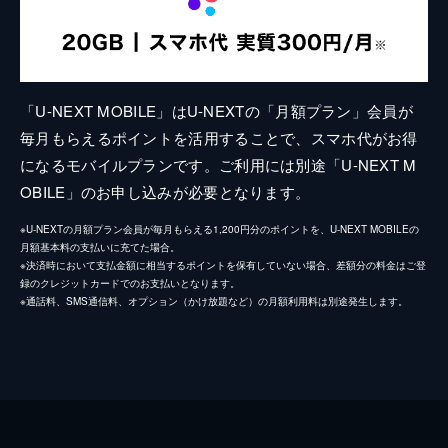
「U-NEXT MOBILE」はU-NEXTの「月額プラン」会員が
毎月もらえるポイントを活用することで、スマホ代がお得
になるモバイルプランです。ご利用には別途「U-NEXT M
OBILE」のお申し込みが必要となります。
※U-NEXTの月額プラン会員が毎月もらえる1,200円分のポイントを、U-NEXT MOBILEの
月額基本料の支払いに充てた場合。
※決済時において支払金額に相当するポイントを保有していない場合、差額分の料金はご登
録のクレジットカードでのお支払いとなります。
※通話料、SMS通信料、オプション（かけ放題など）の月額利用料は別途発生します。