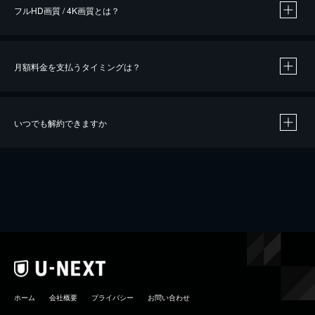
フルHD画質 / 4K画質とは？
月額料金を支払うタイミングは？
※
40％ポイント還元の対象は、クレジットカード決済による作品の購入 / レンタルです。
※
iOSアプリのUコイン決済による作品の購入 / レンタルは、20％のポイント還元です。
※
還元の対象外となる決済方法や商品があります。くわしくは
こちら
をご確認ください。
いつでも解約できますか
こちら
ホーム
会社概要
プライバシー
お問い合わせ