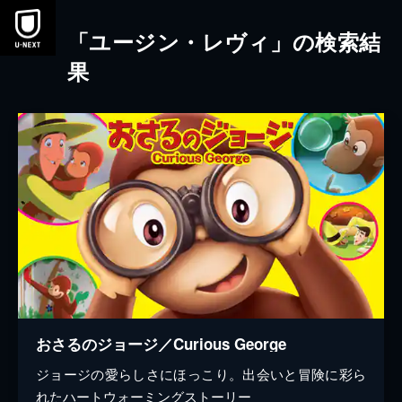
本文へスキップ
「ユージン・レヴィ」の検索結
果
おさるのジョージ／Curious George
ジョージの愛らしさにほっこり。出会いと冒険に彩ら
れたハートウォーミングストーリー