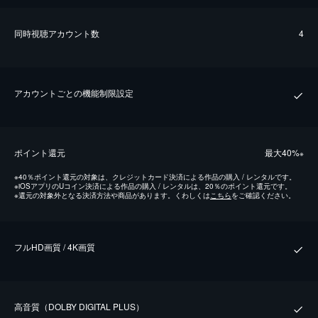
同時視聴アカウント数
4
アカウントごとの機能制限設定
ポイント還元
最⼤40%
※
※
40％ポイント還元の対象は、クレジットカード決済による作品の購入 / レンタルです。
※
iOSアプリのUコイン決済による作品の購入 / レンタルは、20％のポイント還元です。
※
還元の対象外となる決済方法や商品があります。くわしくは
こちら
をご確認ください。
フルHD画質 / 4K画質
⾼⾳質（DOLBY DIGITAL PLUS）