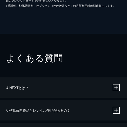
録のクレジットカードでのお支払いとなります。
※通話料、SMS通信料、オプション（かけ放題など）の月額利用料は別途発生します。
よくある質問
U-NEXTとは？
なぜ見放題作品とレンタル作品があるの？