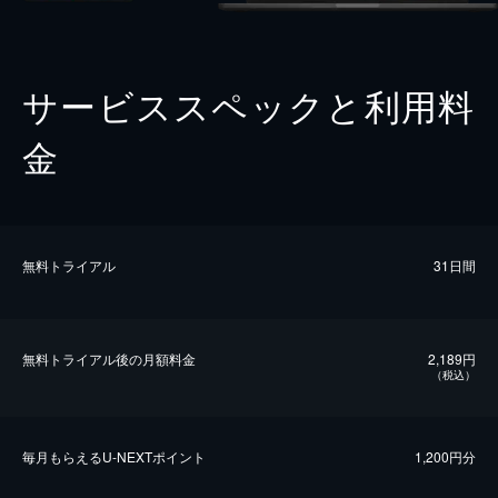
サービススペックと利用料
金
無料トライアル
31日間
無料トライアル後の⽉額料金
2,189円
（税込）
毎⽉もらえるU-NEXTポイント
1,200円分