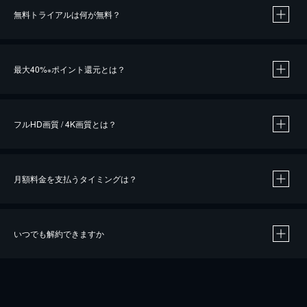
無料トライアルは何が無料？
※
最大40%
ポイント還元とは？
※
※
作品によって必要なポイントが異なります。
フルHD画質 / 4K画質とは？
月額料金を支払うタイミングは？
※
40％ポイント還元の対象は、クレジットカード決済による作品の購入 / レンタルです。
※
iOSアプリのUコイン決済による作品の購入 / レンタルは、20％のポイント還元です。
※
還元の対象外となる決済方法や商品があります。くわしくは
こちら
をご確認ください。
いつでも解約できますか