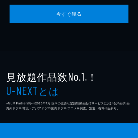
今すぐ観る
見放題作品数
！
No.1
※
とは
U-NEXT
※GEM Partners調べ/2026年7⽉ 国内の主要な定額制動画配信サービスにおける洋画/邦画/
海外ドラマ/韓流・アジアドラマ/国内ドラマ/アニメを調査。別途、有料作品あり。