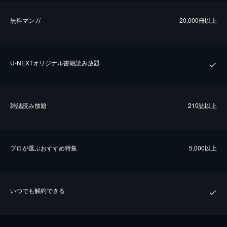
無料マンガ
20,000冊以上
U-NEXTオリジナル書籍読み放題
雑誌読み放題
210誌以上
プロが選ぶおすすめ特集
5,000以上
いつでも解約できる