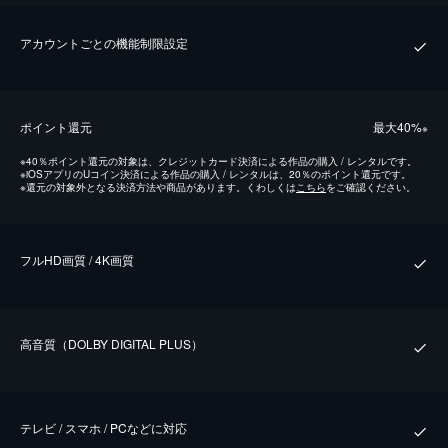
アカウントごとの機能制限設定
ポイント還元
最⼤40%
※
※
40％ポイント還元の対象は、クレジットカード決済による作品の購入 / レンタルです。
※
iOSアプリのUコイン決済による作品の購入 / レンタルは、20％のポイント還元です。
※
還元の対象外となる決済方法や商品があります。くわしくは
こちら
をご確認ください。
フルHD画質 / 4K画質
⾼⾳質（DOLBY DIGITAL PLUS）
テレビ / スマホ / PCなどに対応