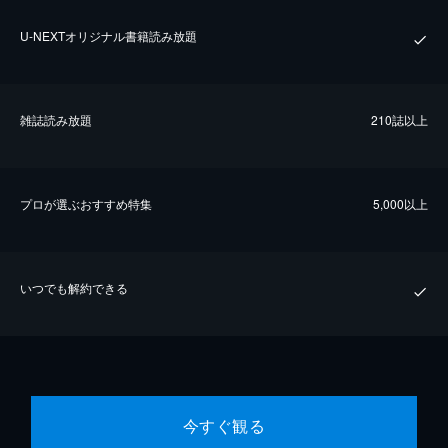
U-NEXTオリジナル書籍読み放題
雑誌読み放題
210誌以上
プロが選ぶおすすめ特集
5,000以上
いつでも解約できる
今すぐ観る