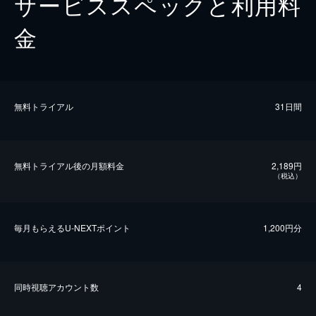
サービススペックと利用料
金
無料トライアル
31日間
無料トライアル後の⽉額料金
2,189円
（税込）
毎⽉もらえるU-NEXTポイント
1,200円分
同時視聴アカウント数
4