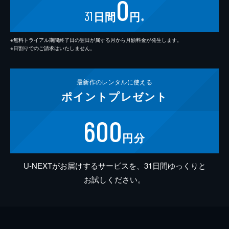
0
31
日間
円
※
※無料トライアル期間終了日の翌日が属する月から月額料金が発生します。
※日割りでのご請求はいたしません。
最新作の
レンタルに使える
ポイント
プレゼント
600
円分
U-NEXTがお届けするサービスを、31日間ゆっくりと
お試しください。