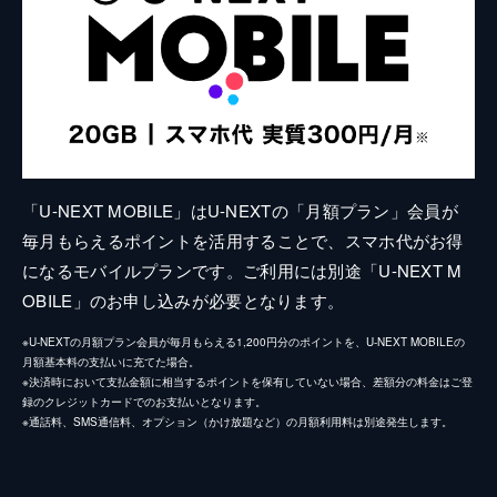
「U-NEXT MOBILE」はU-NEXTの「月額プラン」会員が
毎月もらえるポイントを活用することで、スマホ代がお得
になるモバイルプランです。ご利用には別途「U-NEXT M
OBILE」のお申し込みが必要となります。
※U-NEXTの月額プラン会員が毎月もらえる1,200円分のポイントを、U-NEXT MOBILEの
月額基本料の支払いに充てた場合。
※決済時において支払金額に相当するポイントを保有していない場合、差額分の料金はご登
録のクレジットカードでのお支払いとなります。
※通話料、SMS通信料、オプション（かけ放題など）の月額利用料は別途発生します。