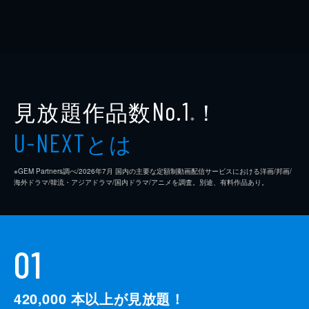
見放題作品数
！
No.1
※
とは
U-NEXT
※GEM Partners調べ/2026年7⽉ 国内の主要な定額制動画配信サービスにおける洋画/邦画/
海外ドラマ/韓流・アジアドラマ/国内ドラマ/アニメを調査。別途、有料作品あり。
01
420,000
本以上が見放題！