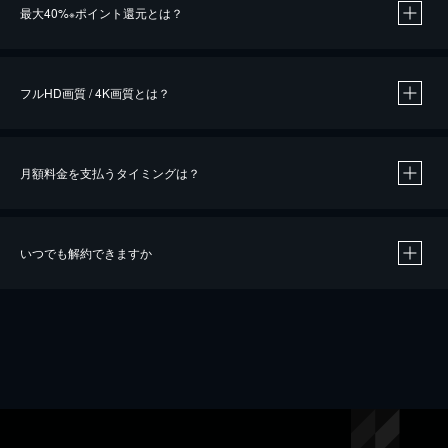
最大40%
ポイント還元とは？
※
※
作品によって必要なポイントが異なります。
フルHD画質 / 4K画質とは？
月額料金を支払うタイミングは？
※
40％ポイント還元の対象は、クレジットカード決済による作品の購入 / レンタルです。
※
iOSアプリのUコイン決済による作品の購入 / レンタルは、20％のポイント還元です。
※
還元の対象外となる決済方法や商品があります。くわしくは
こちら
をご確認ください。
いつでも解約できますか
こちら