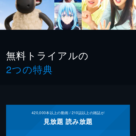
無料トライアルの
2つの特典
420,000
本以上の動画 /
210
誌以上の雑誌が
見放題
読み放題