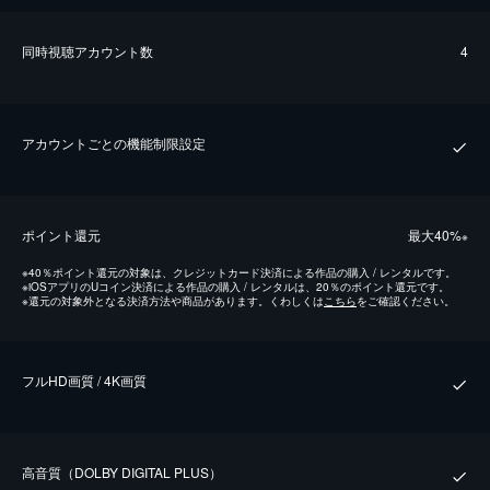
同時視聴アカウント数
4
アカウントごとの機能制限設定
ポイント還元
最⼤40%
※
※
40％ポイント還元の対象は、クレジットカード決済による作品の購入 / レンタルです。
※
iOSアプリのUコイン決済による作品の購入 / レンタルは、20％のポイント還元です。
※
還元の対象外となる決済方法や商品があります。くわしくは
こちら
をご確認ください。
フルHD画質 / 4K画質
⾼⾳質（DOLBY DIGITAL PLUS）