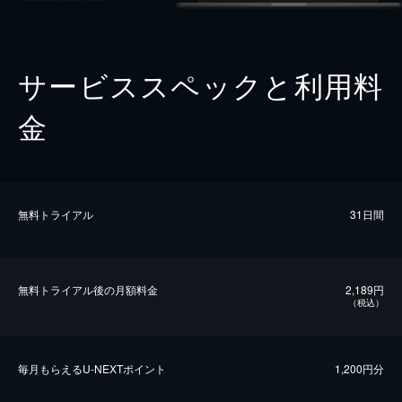
サービススペックと利用料
金
無料トライアル
31日間
無料トライアル後の⽉額料金
2,189円
（税込）
毎⽉もらえるU-NEXTポイント
1,200円分