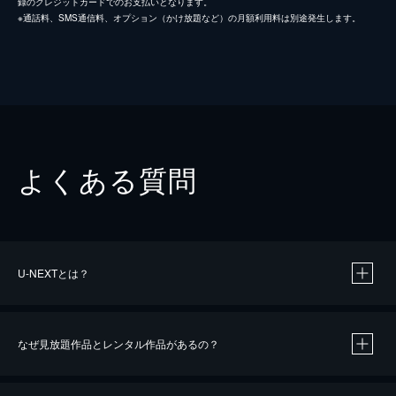
録のクレジットカードでのお支払いとなります。
※通話料、SMS通信料、オプション（かけ放題など）の月額利用料は別途発生します。
よくある質問
U-NEXTとは？
なぜ見放題作品とレンタル作品があるの？