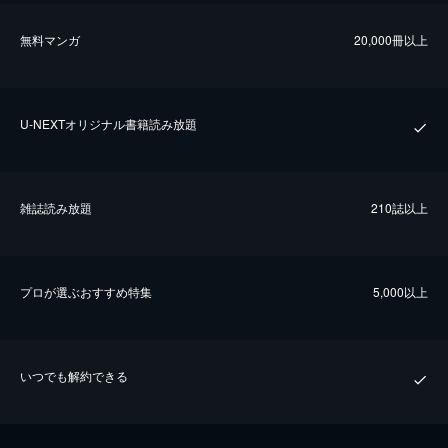
無料マンガ
20,000冊以上
U-NEXTオリジナル書籍読み放題
雑誌読み放題
210誌以上
プロが選ぶおすすめ特集
5,000以上
いつでも解約できる