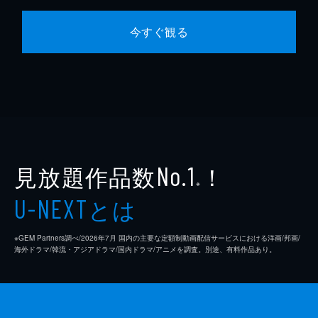
今すぐ観る
見放題作品数
！
No.1
※
とは
U-NEXT
※GEM Partners調べ/2026年7⽉ 国内の主要な定額制動画配信サービスにおける洋画/邦画/
海外ドラマ/韓流・アジアドラマ/国内ドラマ/アニメを調査。別途、有料作品あり。