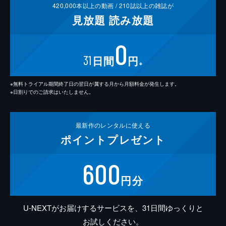
420,000
本以上の動画 /
210
誌以上の雑誌が
見放題
読み放題
0
31
日間
円
※
※無料トライアル期間終了日の翌日が属する月から月額料金が発生します。
※日割りでのご請求はいたしません。
最新作の
レンタルに使える
ポイント
プレゼント
600
円分
U-NEXTがお届けするサービスを、31日間ゆっくりと
お試しください。