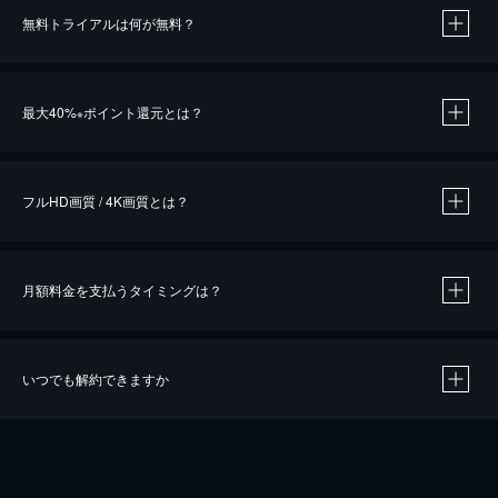
無料トライアルは何が無料？
※
最大40%
ポイント還元とは？
※
※
作品によって必要なポイントが異なります。
フルHD画質 / 4K画質とは？
月額料金を支払うタイミングは？
※
40％ポイント還元の対象は、クレジットカード決済による作品の購入 / レンタルです。
※
iOSアプリのUコイン決済による作品の購入 / レンタルは、20％のポイント還元です。
※
還元の対象外となる決済方法や商品があります。くわしくは
こちら
をご確認ください。
いつでも解約できますか