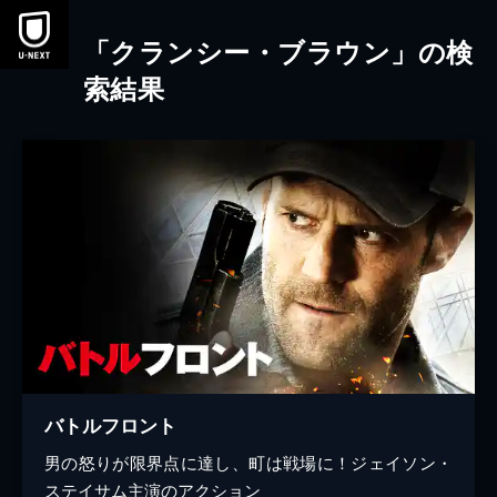
本文へスキップ
「クランシー・ブラウン」の検
索結果
バトルフロント
男の怒りが限界点に達し、町は戦場に！ジェイソン・
ステイサム主演のアクション