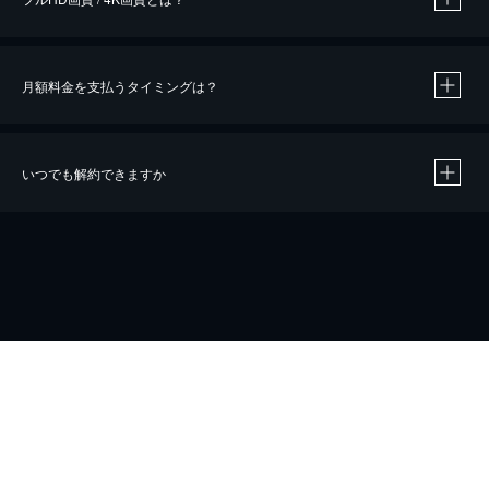
月額料金を支払うタイミングは？
※
40％ポイント還元の対象は、クレジットカード決済による作品の購入 / レンタルです。
※
iOSアプリのUコイン決済による作品の購入 / レンタルは、20％のポイント還元です。
※
還元の対象外となる決済方法や商品があります。くわしくは
こちら
をご確認ください。
いつでも解約できますか
こちら
ホーム
会社概要
プライバシー
お問い合わせ