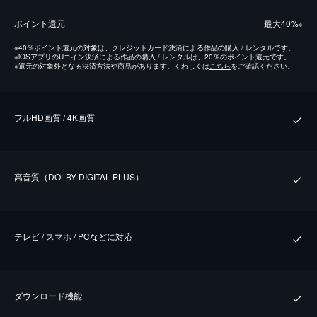
ポイント還元
最⼤40%
※
※
40％ポイント還元の対象は、クレジットカード決済による作品の購入 / レンタルです。
※
iOSアプリのUコイン決済による作品の購入 / レンタルは、20％のポイント還元です。
※
還元の対象外となる決済方法や商品があります。くわしくは
こちら
をご確認ください。
フルHD画質 / 4K画質
⾼⾳質（DOLBY DIGITAL PLUS）
テレビ / スマホ / PCなどに対応
ダウンロード機能