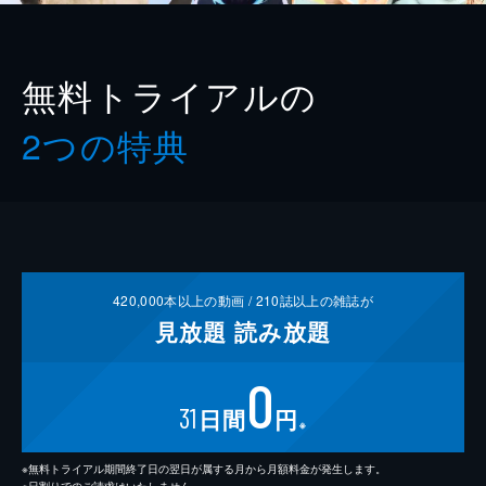
無料トライアルの
2つの特典
420,000
本以上の動画 /
210
誌以上の雑誌が
見放題
読み放題
0
31
日間
円
※
※無料トライアル期間終了日の翌日が属する月から月額料金が発生します。
※日割りでのご請求はいたしません。