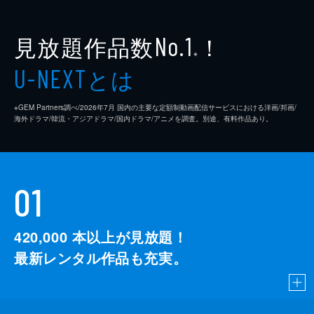
見放題作品数
！
No.1
※
とは
U-NEXT
※GEM Partners調べ/2026年7⽉ 国内の主要な定額制動画配信サービスにおける洋画/邦画/
海外ドラマ/韓流・アジアドラマ/国内ドラマ/アニメを調査。別途、有料作品あり。
01
420,000
本以上が見放題！
最新レンタル作品も充実。