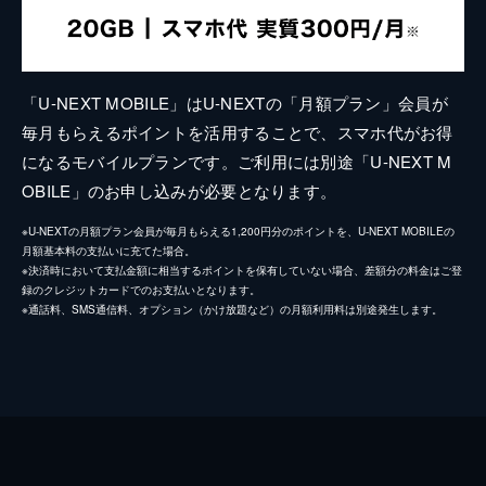
「U-NEXT MOBILE」はU-NEXTの「月額プラン」会員が
毎月もらえるポイントを活用することで、スマホ代がお得
になるモバイルプランです。ご利用には別途「U-NEXT M
OBILE」のお申し込みが必要となります。
※U-NEXTの月額プラン会員が毎月もらえる1,200円分のポイントを、U-NEXT MOBILEの
月額基本料の支払いに充てた場合。
※決済時において支払金額に相当するポイントを保有していない場合、差額分の料金はご登
録のクレジットカードでのお支払いとなります。
※通話料、SMS通信料、オプション（かけ放題など）の月額利用料は別途発生します。