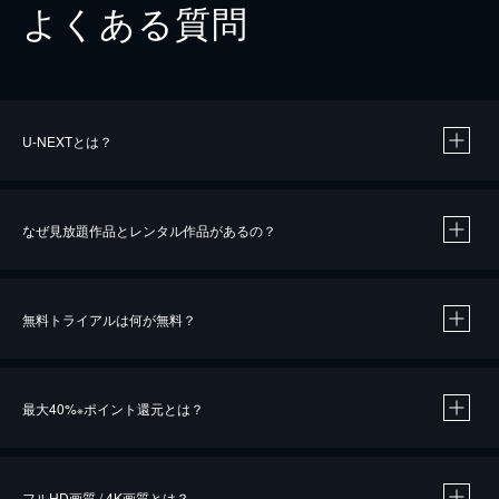
よくある質問
U-NEXTとは？
なぜ見放題作品とレンタル作品があるの？
無料トライアルは何が無料？
※
最大40%
ポイント還元とは？
※
※
作品によって必要なポイントが異なります。
フルHD画質 / 4K画質とは？