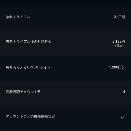
無料トライアル
31日間
無料トライアル後の⽉額料金
2,189円
（税込）
毎⽉もらえるU-NEXTポイント
1,200円分
同時視聴アカウント数
4
アカウントごとの機能制限設定