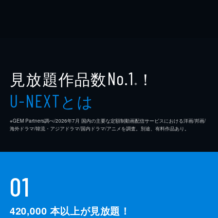
見放題作品数
！
No.1
※
とは
U-NEXT
※GEM Partners調べ/2026年7⽉ 国内の主要な定額制動画配信サービスにおける洋画/邦画/
海外ドラマ/韓流・アジアドラマ/国内ドラマ/アニメを調査。別途、有料作品あり。
01
420,000
本以上が見放題！