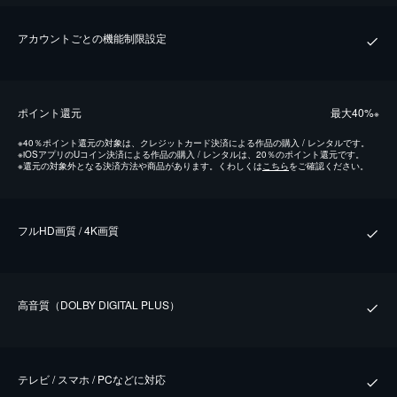
アカウントごとの機能制限設定
ポイント還元
最⼤40%
※
※
40％ポイント還元の対象は、クレジットカード決済による作品の購入 / レンタルです。
※
iOSアプリのUコイン決済による作品の購入 / レンタルは、20％のポイント還元です。
※
還元の対象外となる決済方法や商品があります。くわしくは
こちら
をご確認ください。
フルHD画質 / 4K画質
⾼⾳質（DOLBY DIGITAL PLUS）
テレビ / スマホ / PCなどに対応