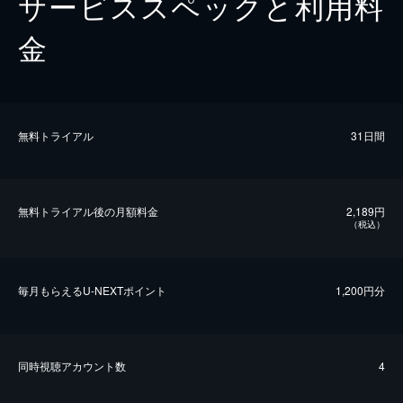
サービススペックと利用料
金
無料トライアル
31日間
無料トライアル後の⽉額料金
2,189円
（税込）
毎⽉もらえるU-NEXTポイント
1,200円分
同時視聴アカウント数
4