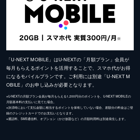
「U-NEXT MOBILE」はU-NEXTの「月額プラン」会員が
毎月もらえるポイントを活用することで、スマホ代がお得
になるモバイルプランです。ご利用には別途「U-NEXT M
OBILE」のお申し込みが必要となります。
※U-NEXTの月額プラン会員が毎月もらえる1,200円分のポイントを、U-NEXT MOBILEの
月額基本料の支払いに充てた場合。
※決済時において支払金額に相当するポイントを保有していない場合、差額分の料金はご登
録のクレジットカードでのお支払いとなります。
※通話料、SMS通信料、オプション（かけ放題など）の月額利用料は別途発生します。