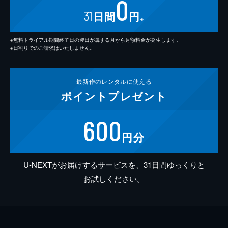
0
31
日間
円
※
※無料トライアル期間終了日の翌日が属する月から月額料金が発生します。
※日割りでのご請求はいたしません。
最新作の
レンタルに使える
ポイント
プレゼント
600
円分
U-NEXTがお届けするサービスを、31日間ゆっくりと
お試しください。