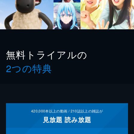
無料トライアルの
2つの特典
420,000
本以上の動画 /
210
誌以上の雑誌が
見放題
読み放題