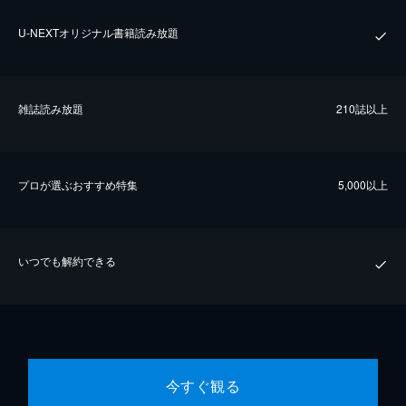
U-NEXTオリジナル書籍読み放題
雑誌読み放題
210誌以上
プロが選ぶおすすめ特集
5,000以上
いつでも解約できる
今すぐ観る