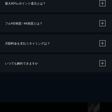
最大40%
ポイント還元とは？
※
※
作品によって必要なポイントが異なります。
フルHD画質 / 4K画質とは？
月額料金を支払うタイミングは？
※
40％ポイント還元の対象は、クレジットカード決済による作品の購入 / レンタルです。
※
iOSアプリのUコイン決済による作品の購入 / レンタルは、20％のポイント還元です。
※
還元の対象外となる決済方法や商品があります。くわしくは
こちら
をご確認ください。
いつでも解約できますか
こちら