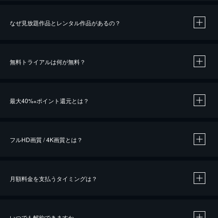
なぜ見放題作品とレンタル作品があるの？
無料トライアルは何が無料？
※
最大40%
ポイント還元とは？
※
※
作品によって必要なポイントが異なります。
フルHD画質 / 4K画質とは？
月額料金を支払うタイミングは？
※
40％ポイント還元の対象は、クレジットカード決済による作品の購入 / レンタルです。
※
iOSアプリのUコイン決済による作品の購入 / レンタルは、20％のポイント還元です。
※
還元の対象外となる決済方法や商品があります。くわしくは
こちら
をご確認ください。
いつでも解約できますか