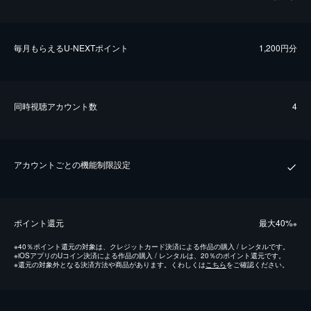
毎⽉もらえるU-NEXTポイント
1,200円分
同時視聴アカウント数
4
アカウントごとの機能制限設定
ポイント還元
最⼤40%
※
※
40％ポイント還元の対象は、クレジットカード決済による作品の購入 / レンタルです。
※
iOSアプリのUコイン決済による作品の購入 / レンタルは、20％のポイント還元です。
※
還元の対象外となる決済方法や商品があります。くわしくは
こちら
をご確認ください。