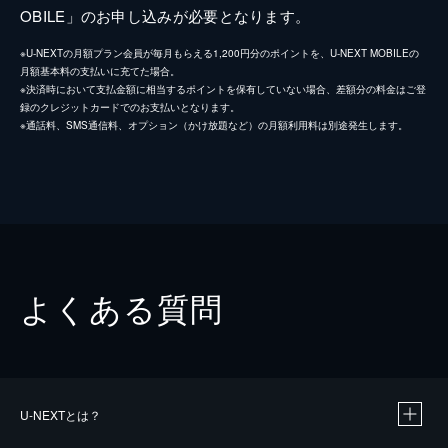
OBILE」のお申し込みが必要となります。
※U-NEXTの月額プラン会員が毎月もらえる1,200円分のポイントを、U-NEXT MOBILEの
月額基本料の支払いに充てた場合。
※決済時において支払金額に相当するポイントを保有していない場合、差額分の料金はご登
録のクレジットカードでのお支払いとなります。
※通話料、SMS通信料、オプション（かけ放題など）の月額利用料は別途発生します。
よくある質問
U-NEXTとは？