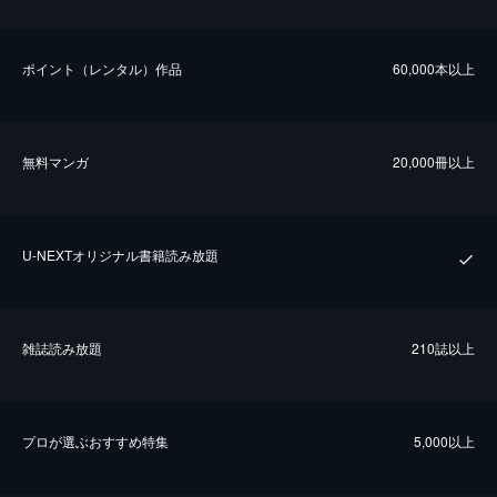
ポイント（レンタル）作品
60,000本以上
無料マンガ
20,000冊以上
U-NEXTオリジナル書籍読み放題
雑誌読み放題
210誌以上
プロが選ぶおすすめ特集
5,000以上