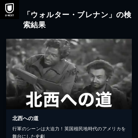
本文へスキップ
「ウォルター・ブレナン」の検
索結果
北西への道
行軍のシーンは大迫力！英国植民地時代のアメリカを
舞台にした史劇