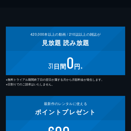
420,000
本以上の動画 /
210
誌以上の雑誌が
見放題
読み放題
0
31
日間
円
※
※無料トライアル期間終了日の翌日が属する月から月額料金が発生します。
※日割りでのご請求はいたしません。
最新作の
レンタルに使える
ポイント
プレゼント