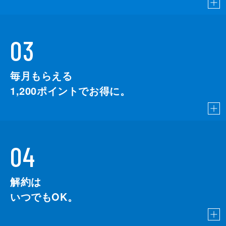
03
毎月もらえる
1,200
ポイントでお得に。
04
解約は
いつでもOK。