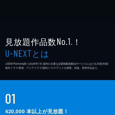
見放題作品数
！
No.1
※
とは
U-NEXT
※GEM Partners調べ/2026年7⽉ 国内の主要な定額制動画配信サービスにおける洋画/邦画/
海外ドラマ/韓流・アジアドラマ/国内ドラマ/アニメを調査。別途、有料作品あり。
01
420,000
本以上が見放題！