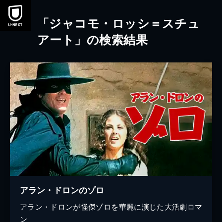
本文へスキップ
「ジャコモ・ロッシ＝スチュ
アート」の検索結果
アラン・ドロンのゾロ
アラン・ドロンが怪傑ゾロを華麗に演じた大活劇ロマ
ン