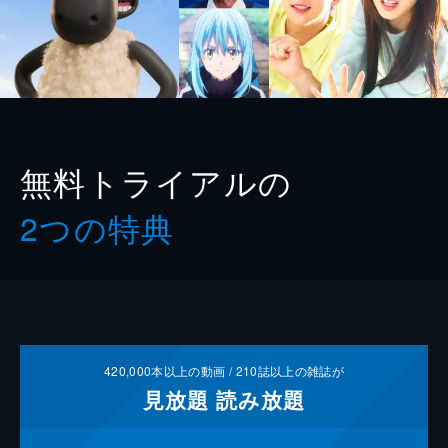
無料トライアルの
2つの特典
420,000
本以上の動画 /
210
誌以上の雑誌が
見放題
読み放題