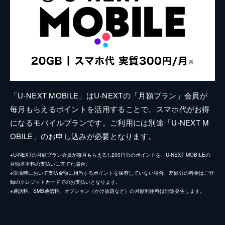
「U-NEXT MOBILE」はU-NEXTの「月額プラン」会員が
毎月もらえるポイントを活用することで、スマホ代がお得
になるモバイルプランです。ご利用には別途「U-NEXT M
OBILE」のお申し込みが必要となります。
※U-NEXTの月額プラン会員が毎月もらえる1,200円分のポイントを、U-NEXT MOBILEの
月額基本料の支払いに充てた場合。
※決済時において支払金額に相当するポイントを保有していない場合、差額分の料金はご登
録のクレジットカードでのお支払いとなります。
※通話料、SMS通信料、オプション（かけ放題など）の月額利用料は別途発生します。