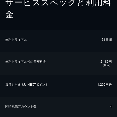
サービススペックと利用料
金
無料トライアル
31日間
無料トライアル後の⽉額料金
2,189円
（税込）
毎⽉もらえるU-NEXTポイント
1,200円分
同時視聴アカウント数
4