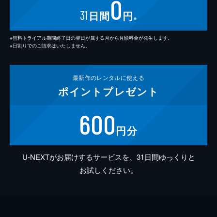
0
31
日間
円
※
※無料トライアル期間終了日の翌日が属する月から月額料金が発生します。
※日割りでのご請求はいたしません。
最新作の
レンタルに使える
ポイント
プレゼント
600
円分
U-NEXTがお届けするサービスを、31日間ゆっくりと
お試しください。