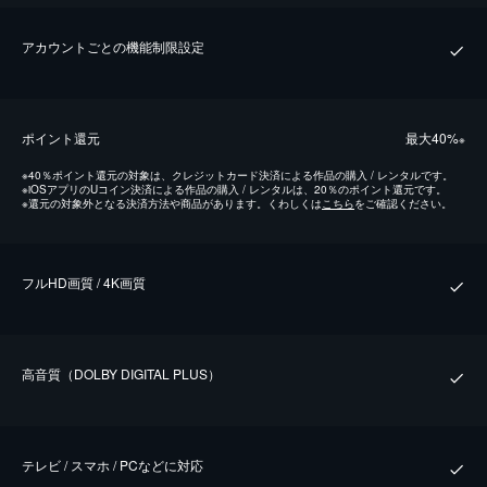
アカウントごとの機能制限設定
ポイント還元
最⼤40%
※
※
40％ポイント還元の対象は、クレジットカード決済による作品の購入 / レンタルです。
※
iOSアプリのUコイン決済による作品の購入 / レンタルは、20％のポイント還元です。
※
還元の対象外となる決済方法や商品があります。くわしくは
こちら
をご確認ください。
フルHD画質 / 4K画質
⾼⾳質（DOLBY DIGITAL PLUS）
テレビ / スマホ / PCなどに対応