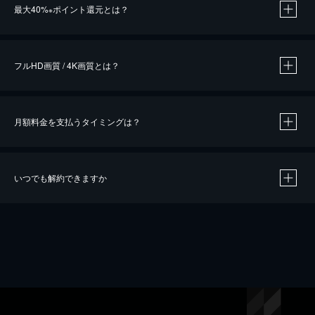
最大40%
ポイント還元とは？
※
※
作品によって必要なポイントが異なります。
フルHD画質 / 4K画質とは？
月額料金を支払うタイミングは？
※
40％ポイント還元の対象は、クレジットカード決済による作品の購入 / レンタルです。
※
iOSアプリのUコイン決済による作品の購入 / レンタルは、20％のポイント還元です。
※
還元の対象外となる決済方法や商品があります。くわしくは
こちら
をご確認ください。
いつでも解約できますか
こちら