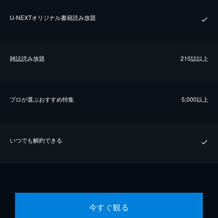
U-NEXTオリジナル書籍読み放題
雑誌読み放題
210誌以上
プロが選ぶおすすめ特集
5,000以上
いつでも解約できる
今すぐ観る