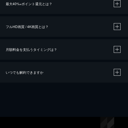
最大40%
ポイント還元とは？
※
※
作品によって必要なポイントが異なります。
フルHD画質 / 4K画質とは？
月額料金を支払うタイミングは？
※
40％ポイント還元の対象は、クレジットカード決済による作品の購入 / レンタルです。
※
iOSアプリのUコイン決済による作品の購入 / レンタルは、20％のポイント還元です。
※
還元の対象外となる決済方法や商品があります。くわしくは
こちら
をご確認ください。
いつでも解約できますか
こちら