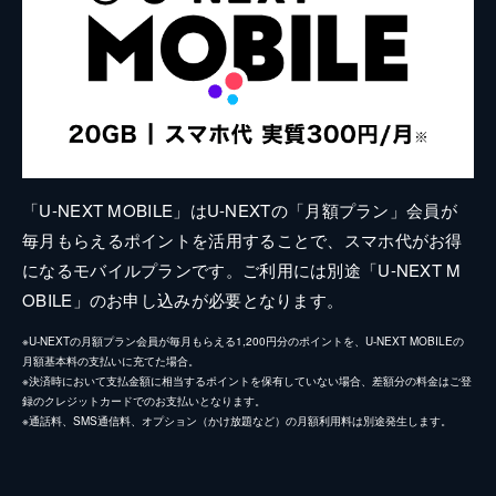
「U-NEXT MOBILE」はU-NEXTの「月額プラン」会員が
毎月もらえるポイントを活用することで、スマホ代がお得
になるモバイルプランです。ご利用には別途「U-NEXT M
OBILE」のお申し込みが必要となります。
※U-NEXTの月額プラン会員が毎月もらえる1,200円分のポイントを、U-NEXT MOBILEの
月額基本料の支払いに充てた場合。
※決済時において支払金額に相当するポイントを保有していない場合、差額分の料金はご登
録のクレジットカードでのお支払いとなります。
※通話料、SMS通信料、オプション（かけ放題など）の月額利用料は別途発生します。