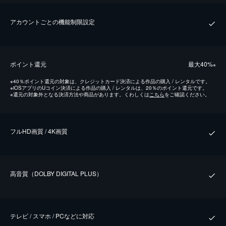
アカウントごとの機能制限設定
ポイント還元
最⼤40%
※
※
40％ポイント還元の対象は、クレジットカード決済による作品の購入 / レンタルです。
※
iOSアプリのUコイン決済による作品の購入 / レンタルは、20％のポイント還元です。
※
還元の対象外となる決済方法や商品があります。くわしくは
こちら
をご確認ください。
フルHD画質 / 4K画質
⾼⾳質（DOLBY DIGITAL PLUS）
テレビ / スマホ / PCなどに対応