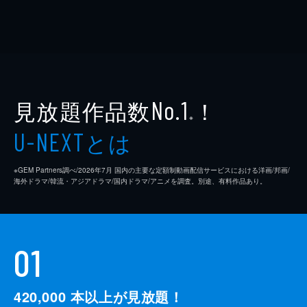
見放題作品数
！
No.1
※
とは
U-NEXT
※GEM Partners調べ/2026年7⽉ 国内の主要な定額制動画配信サービスにおける洋画/邦画/
海外ドラマ/韓流・アジアドラマ/国内ドラマ/アニメを調査。別途、有料作品あり。
01
420,000
本以上が見放題！