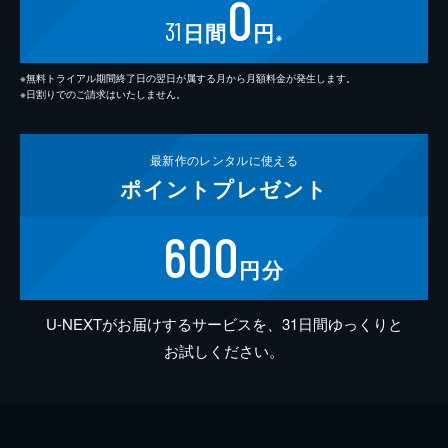
0
31
日間
円
※
※無料トライアル期間終了日の翌日が属する月から月額料金が発生します。
※日割りでのご請求はいたしません。
最新作の
レンタルに使える
ポイント
プレゼント
600
円分
U-NEXTがお届けするサービスを、31日間ゆっくりと
お試しください。