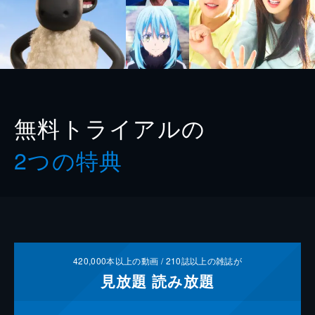
無料トライアルの
2つの特典
420,000
本以上の動画 /
210
誌以上の雑誌が
見放題
読み放題