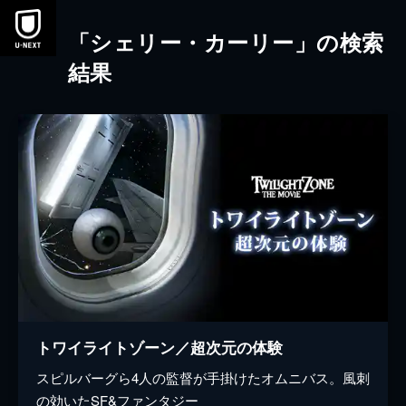
本文へスキップ
「シェリー・カーリー」の検索
結果
トワイライトゾーン／超次元の体験
スピルバーグら4人の監督が手掛けたオムニバス。風刺
の効いたSF&ファンタジー