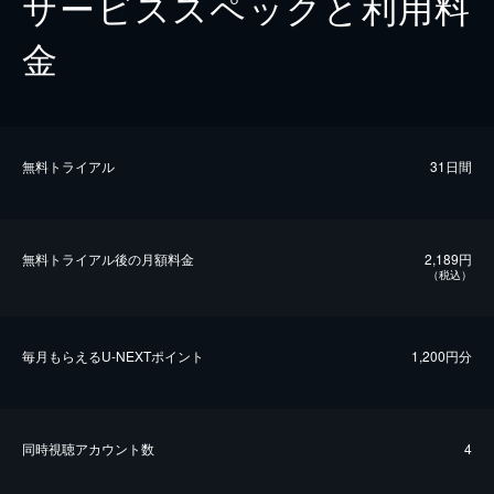
サービススペックと利用料
金
無料トライアル
31日間
無料トライアル後の⽉額料金
2,189円
（税込）
毎⽉もらえるU-NEXTポイント
1,200円分
同時視聴アカウント数
4