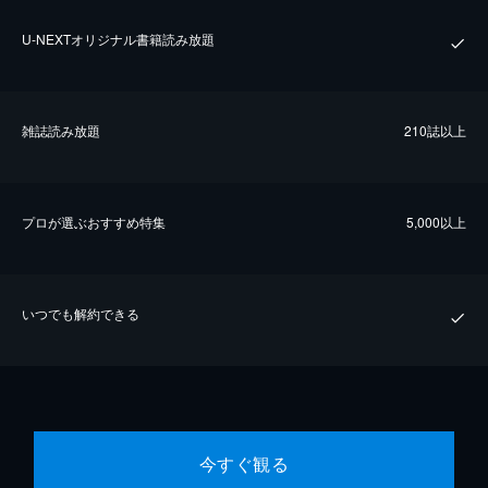
U-NEXTオリジナル書籍読み放題
雑誌読み放題
210誌以上
プロが選ぶおすすめ特集
5,000以上
いつでも解約できる
今すぐ観る