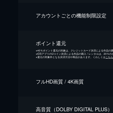
アカウントごとの機能制限設定
ポイント還元
※
40％ポイント還元の対象は、クレジットカード決済による作品の購入
※
iOSアプリのUコイン決済による作品の購入 / レンタルは、20％
※
還元の対象外となる決済方法や商品があります。くわしくは
こちら
フルHD画質 / 4K画質
⾼⾳質（DOLBY DIGITAL PLUS）