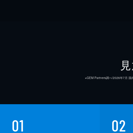
見
※GEM Partners調べ/20
01
02