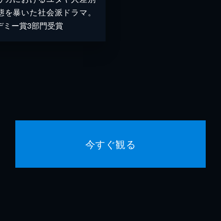
態を暴いた社会派ドラマ。
デミー賞3部門受賞
今すぐ観る