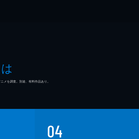
とは
マ/アニメを調査。別途、有料作品あり。
04