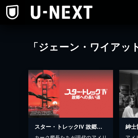
本文へスキップ
「ジェーン・ワイアッ
スター・トレックIV 故郷への長い道
紳士
カーク艦長たちが現代のアメリ
アメ