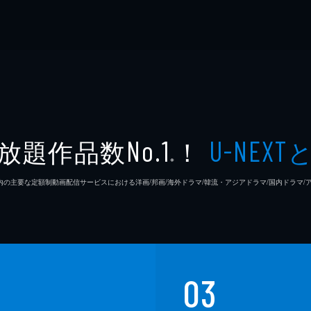
放題作品数
！
No.1
U-NEXT
※
26年7⽉ 国内の主要な定額制動画配信サービスにおける洋画/邦画/海外ドラマ/韓流・アジアドラマ/国内ドラ
03