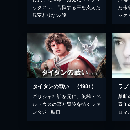
ックス…。苦悩する王を支えた
た未
風変わりな“友達”
ック
タイタンの戦い （1981）
ラブ
ギリシャ神話を元に、英雄・ペ
禁断
ルセウスの恋と冒険を描くファ
青年
ンタジー映画
ロマ