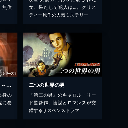
、無償
女、果たして犯人は...。クリス
ティー原作の人気ミステリー
サマー・オブ・ロケット～スパイにさせられた男 シリーズ1
二つの世界の男
出身の
『第三の男』のキャロル・リー
謀に巻
ド監督作、陰謀とロマンスが交
錯するサスペンスドラマ