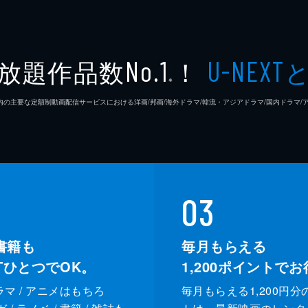
放題作品数
！
No.1
U-NEXT
※
26年7⽉ 国内の主要な定額制動画配信サービスにおける洋画/邦画/海外ドラマ/韓流・アジアドラマ/国内ドラ
03
書籍も
毎月もらえる
XTひとつでOK。
1,200
ポイントでお
ドラマ / アニメはもちろ
毎月もらえる1,200円分