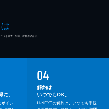
とは
マ/アニメを調査。別途、有料作品あり。
04
解約は
得に。
いつでもOK。
のポイン
U-NEXTの解約は、いつでも手続