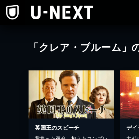
本文へスキップ
「クレア・ブルーム」
英国王のスピーチ
デイ
背負った宿命、抱えたコンプレ
大都