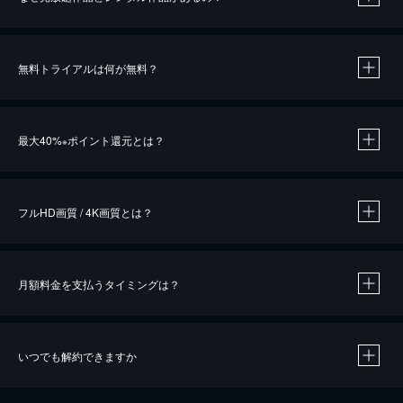
無料トライアルは何が無料？
※
最大40%
ポイント還元とは？
※
※
作品によって必要なポイントが異なります。
フルHD画質 / 4K画質とは？
月額料金を支払うタイミングは？
※
40％ポイント還元の対象は、クレジットカード決済による作品の購入 / レンタルです。
※
iOSアプリのUコイン決済による作品の購入 / レンタルは、20％のポイント還元です。
※
還元の対象外となる決済方法や商品があります。くわしくは
こちら
をご確認ください。
いつでも解約できますか