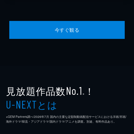
今すぐ観る
見放題作品数
！
No.1
※
とは
U-NEXT
※GEM Partners調べ/2026年7⽉ 国内の主要な定額制動画配信サービスにおける洋画/邦画/
海外ドラマ/韓流・アジアドラマ/国内ドラマ/アニメを調査。別途、有料作品あり。