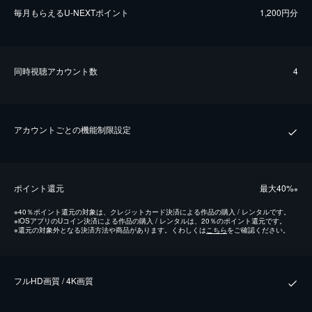
毎⽉もらえるU-NEXTポイント
1,200円分
同時視聴アカウント数
4
アカウントごとの機能制限設定
ポイント還元
最⼤40%
※
※
40％ポイント還元の対象は、クレジットカード決済による作品の購入 / レンタルです。
※
iOSアプリのUコイン決済による作品の購入 / レンタルは、20％のポイント還元です。
※
還元の対象外となる決済方法や商品があります。くわしくは
こちら
をご確認ください。
フルHD画質 / 4K画質