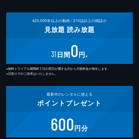
420,000
本以上の動画 /
210
誌以上の雑誌が
見放題
読み放題
0
31
日間
円
※
※無料トライアル期間終了日の翌日が属する月から月額料金が発生します。
※日割りでのご請求はいたしません。
最新作の
レンタルに使える
ポイント
プレゼント
600
円分