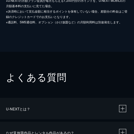
※U-NEXTの月額プラン会員が毎月もらえる1,200円分のポイントを、U-NEXT MOBILEの
月額基本料の支払いに充てた場合。
※決済時において支払金額に相当するポイントを保有していない場合、差額分の料金はご登
録のクレジットカードでのお支払いとなります。
※通話料、SMS通信料、オプション（かけ放題など）の月額利用料は別途発生します。
よくある質問
U-NEXTとは？
なぜ見放題作品とレンタル作品があるの？