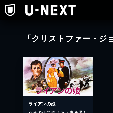
本文へスキップ
「クリストファー・ジ
ライアンの娘
不倫の恋に燃える人妻を通し