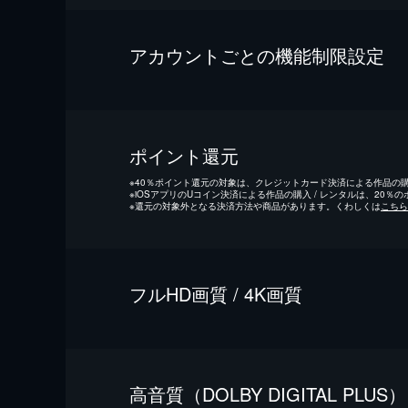
アカウントごとの機能制限設定
ポイント還元
※
40％ポイント還元の対象は、クレジットカード決済による作品の購入
※
iOSアプリのUコイン決済による作品の購入 / レンタルは、20％
※
還元の対象外となる決済方法や商品があります。くわしくは
こちら
フルHD画質 / 4K画質
⾼⾳質（DOLBY DIGITAL PLUS）