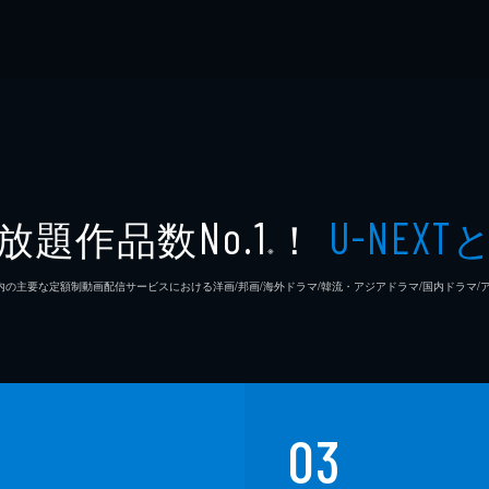
放題作品数
！
No.1
U-NEXT
※
26年7⽉ 国内の主要な定額制動画配信サービスにおける洋画/邦画/海外ドラマ/韓流・アジアドラマ/国内ドラ
03