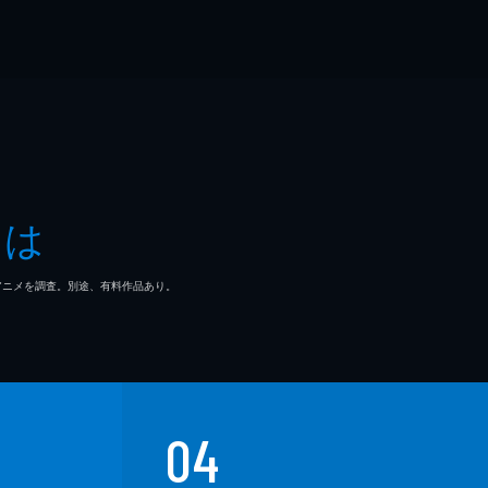
とは
マ/アニメを調査。別途、有料作品あり。
04