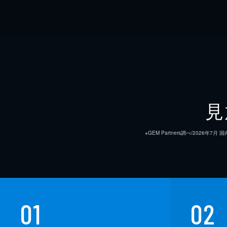
見
※GEM Partners調べ/20
01
02