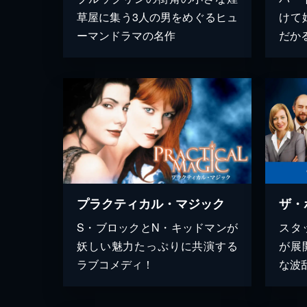
草屋に集う3人の男をめぐるヒュ
けて
ーマンドラマの名作
だか
プラクティカル・マジック
S・ブロックとN・キッドマンが
スタ
妖しい魅力たっぷりに共演する
が展
ラブコメディ！
な波