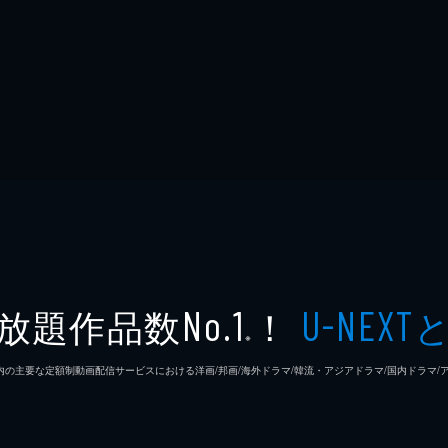
放題作品数
！
No.1
U-NEXT
※
26年7⽉ 国内の主要な定額制動画配信サービスにおける洋画/邦画/海外ドラマ/韓流・アジアドラマ/国内ドラ