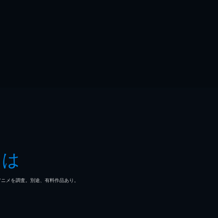
とは
マ/アニメを調査。別途、有料作品あり。