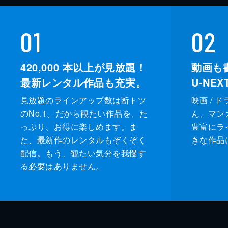
01
02
420,000
本以上が見放題！
動画も
最新レンタル作品も充実。
U-NE
見放題のラインアップ数は断トツ
映画 / 
のNo.1。だから観たい作品を、た
ん、マンガ 
っぷり、お得に楽しめます。ま
豊富にラ
た、最新作のレンタルもぞくぞく
きな作品
配信。もう、観たい気分を我慢す
る必要はありません。