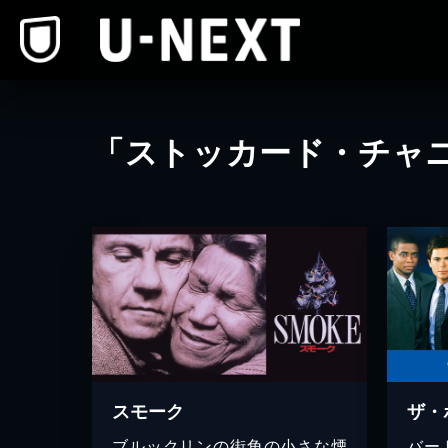
本文へスキップ
「ストッカード・チャ
スモーク
ブルックリンの街角の小さな煙
バー