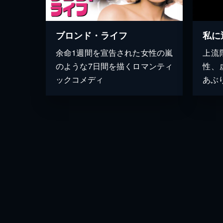
ブロンド・ライフ
私に
余命1週間を宣告された女性の嵐
上流
のような7日間を描くロマンティ
性、
ックコメディ
あぶ