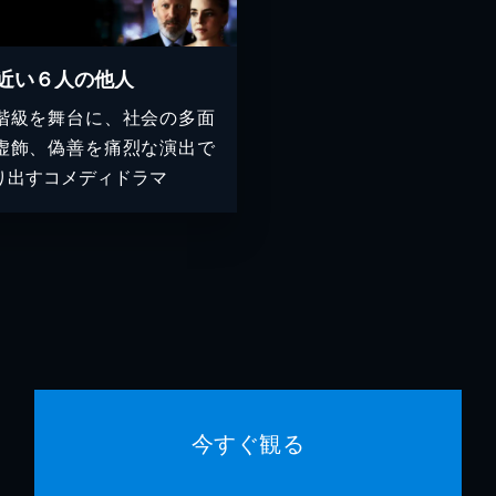
近い６人の他人
階級を舞台に、社会の多面
虚飾、偽善を痛烈な演出で
り出すコメディドラマ
今すぐ観る