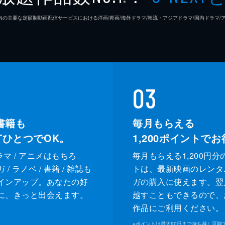
※
26年7⽉ 国内の主要な定額制動画配信サービスにおける洋画/邦画/海外ドラマ/韓流・アジアドラマ/国内ドラ
03
書籍も
毎月もらえる
XTひとつでOK。
1,200
ポイントでお
ドラマ / アニメはもちろ
毎月もらえる1,200円分
/ ラノベ / 書籍 / 雑誌も
トは、最新映画のレンタ
インアップ。あなたの好
ガの購入に使えます。翌
に、きっと出会えます。
越すこともできるので、
作品にご利用ください。
※
ポイントは最大90日まで持ち越し可能