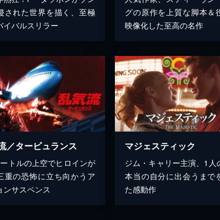
侵された世界を描く、至極
グの原作を上質な脚本＆
バイバルスリラー
映像化した至高の名作
流／タービュランス
マジェスティック
メートルの上空でヒロインが
ジム・キャリー主演、1人
三重の恐怖に立ち向かうア
本当の自分に出会うまで
ョンサスペンス
た感動作