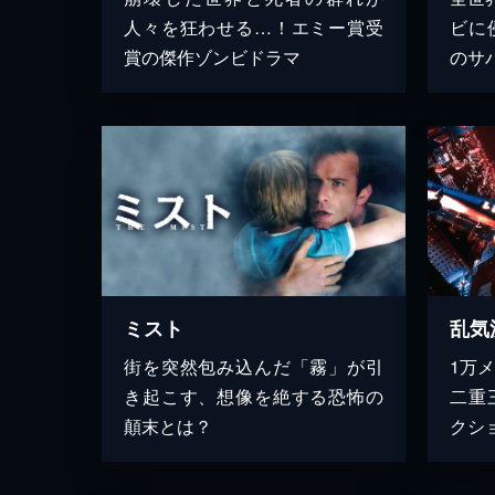
人々を狂わせる…！エミー賞受
ビに
賞の傑作ゾンビドラマ
のサ
ミスト
乱気
街を突然包み込んだ「霧」が引
1万
き起こす、想像を絶する恐怖の
二重
顛末とは？
クシ