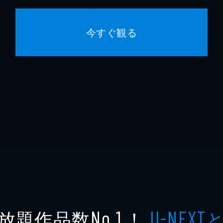
今すぐ観る
放題作品数
！
No.1
U-NEXT