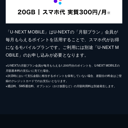
「U-NEXT MOBILE」はU-NEXTの「月額プラン」会員が
毎月もらえるポイントを活用することで、スマホ代がお得
になるモバイルプランです。ご利用には別途「U-NEXT M
OBILE」のお申し込みが必要となります。
※U-NEXTの月額プラン会員が毎月もらえる1,200円分のポイントを、U-NEXT MOBILEの
月額基本料の支払いに充てた場合。
※決済時において支払金額に相当するポイントを保有していない場合、差額分の料金はご登
録のクレジットカードでのお支払いとなります。
※通話料、SMS通信料、オプション（かけ放題など）の月額利用料は別途発生します。