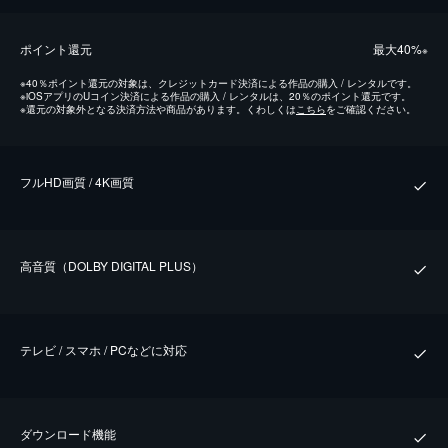
ポイント還元
最⼤40%
※
※
40％ポイント還元の対象は、クレジットカード決済による作品の購入 / レンタルです。
※
iOSアプリのUコイン決済による作品の購入 / レンタルは、20％のポイント還元です。
※
還元の対象外となる決済方法や商品があります。くわしくは
こちら
をご確認ください。
フルHD画質 / 4K画質
⾼⾳質（DOLBY DIGITAL PLUS）
テレビ / スマホ / PCなどに対応
ダウンロード機能