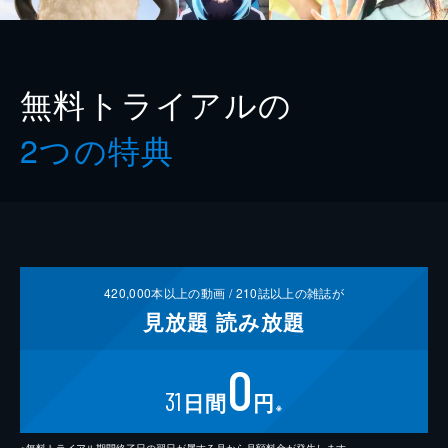
無料トライアルの
2つの特典
420,000
本以上の動画 /
210
誌以上の雑誌が
見放題
読み放題
0
31
日間
円
※
※無料トライアル期間終了日の翌日が属する月から月額料金が発生します。