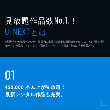
見放題作品数
！
No.1
※
とは
U-NEXT
※GEM Partners調べ/2026年7⽉ 国内の主要な定額制動画配信サービスにおける洋画/邦画/
海外ドラマ/韓流・アジアドラマ/国内ドラマ/アニメを調査。別途、有料作品あり。
01
420,000
本以上が見放題！
最新レンタル作品も充実。