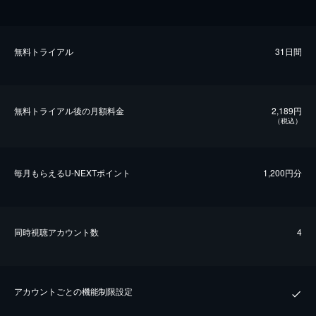
無料トライアル
31日間
無料トライアル後の⽉額料金
2,189円
（税込）
毎⽉もらえるU-NEXTポイント
1,200円分
同時視聴アカウント数
4
アカウントごとの機能制限設定