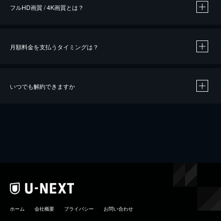
フルHD画質 / 4K画質とは？
月額料金を支払うタイミングは？
※
40％ポイント還元の対象は、クレジットカード決済による作品の購入 / レンタルです。
※
iOSアプリのUコイン決済による作品の購入 / レンタルは、20％のポイント還元です。
※
還元の対象外となる決済方法や商品があります。くわしくは
こちら
をご確認ください。
いつでも解約できますか
こちら
ホーム
会社概要
プライバシー
お問い合わせ