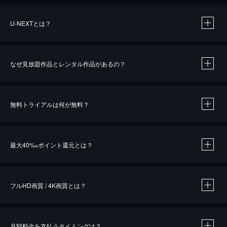
U-NEXTとは？
なぜ見放題作品とレンタル作品があるの？
無料トライアルは何が無料？
※
最大40%
ポイント還元とは？
※
※
作品によって必要なポイントが異なります。
フルHD画質 / 4K画質とは？
月額料金を支払うタイミングは？