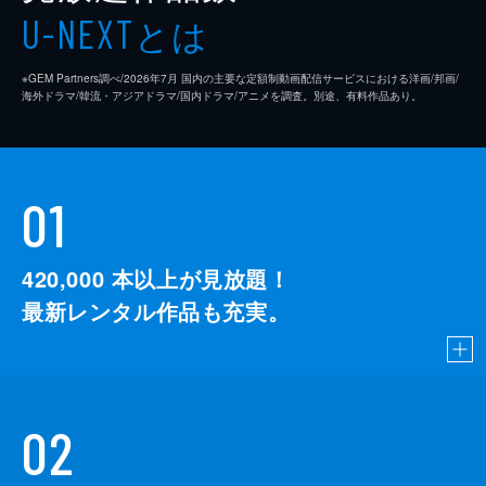
とは
U-NEXT
※GEM Partners調べ/2026年7⽉ 国内の主要な定額制動画配信サービスにおける洋画/邦画/
海外ドラマ/韓流・アジアドラマ/国内ドラマ/アニメを調査。別途、有料作品あり。
01
420,000
本以上が見放題！
最新レンタル作品も充実。
02