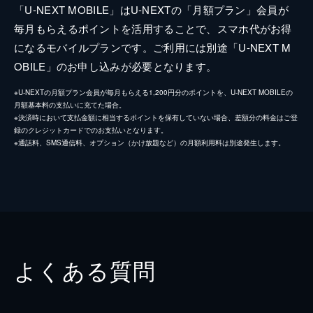
「U-NEXT MOBILE」はU-NEXTの「月額プラン」会員が
毎月もらえるポイントを活用することで、スマホ代がお得
になるモバイルプランです。ご利用には別途「U-NEXT M
OBILE」のお申し込みが必要となります。
※U-NEXTの月額プラン会員が毎月もらえる1,200円分のポイントを、U-NEXT MOBILEの
月額基本料の支払いに充てた場合。
※決済時において支払金額に相当するポイントを保有していない場合、差額分の料金はご登
録のクレジットカードでのお支払いとなります。
※通話料、SMS通信料、オプション（かけ放題など）の月額利用料は別途発生します。
よくある質問