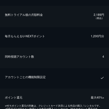
無料トライアル後の⽉額料金
2,189円
（税込）
毎⽉もらえるU-NEXTポイント
1,200円分
同時視聴アカウント数
4
アカウントごとの機能制限設定
ポイント還元
最⼤40%
※
※
40％ポイント還元の対象は、クレジットカード決済による作品の購入 / レンタルです。
※
iOSアプリのUコイン決済による作品の購入 / レンタルは、20％のポイント還元です。