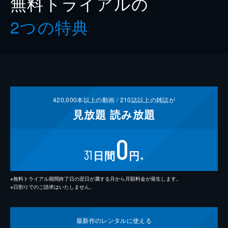
無料トライアルの
2つの特典
420,000
本以上の動画 /
210
誌以上の雑誌が
見放題
読み放題
0
31
日間
円
※
※無料トライアル期間終了日の翌日が属する月から月額料金が発生します。
※日割りでのご請求はいたしません。
最新作の
レンタルに使える