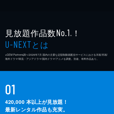
見放題作品数
！
No.1
※
とは
U-NEXT
※GEM Partners調べ/2026年7⽉ 国内の主要な定額制動画配信サービスにおける洋画/邦画/
海外ドラマ/韓流・アジアドラマ/国内ドラマ/アニメを調査。別途、有料作品あり。
01
420,000
本以上が見放題！
最新レンタル作品も充実。