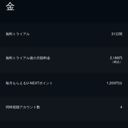
金
無料トライアル
31日間
無料トライアル後の⽉額料金
2,189円
（税込）
毎⽉もらえるU-NEXTポイント
1,200円分
同時視聴アカウント数
4