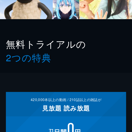
無料トライアルの
2つの特典
420,000
本以上の動画 /
210
誌以上の雑誌が
見放題
読み放題
0
31
日間
円