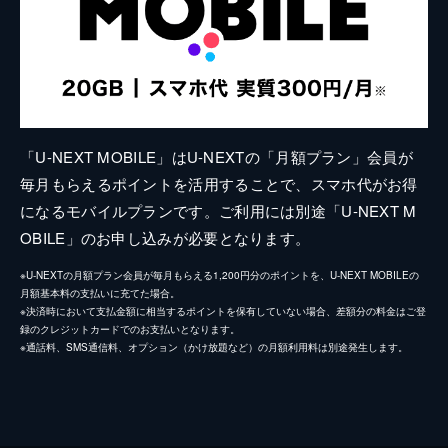
「U-NEXT MOBILE」はU-NEXTの「月額プラン」会員が
毎月もらえるポイントを活用することで、スマホ代がお得
になるモバイルプランです。ご利用には別途「U-NEXT M
OBILE」のお申し込みが必要となります。
※U-NEXTの月額プラン会員が毎月もらえる1,200円分のポイントを、U-NEXT MOBILEの
月額基本料の支払いに充てた場合。
※決済時において支払金額に相当するポイントを保有していない場合、差額分の料金はご登
録のクレジットカードでのお支払いとなります。
※通話料、SMS通信料、オプション（かけ放題など）の月額利用料は別途発生します。