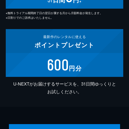
※
※無料トライアル期間終了日の翌日が属する月から月額料金が発生します。
※日割りでのご請求はいたしません。
最新作の
レンタルに使える
ポイント
プレゼント
600
円分
U-NEXTがお届けするサービスを、31日間ゆっくりと
お試しください。