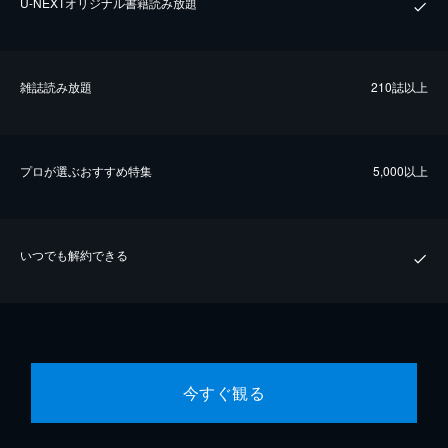
U-NEXTオリジナル書籍読み放題
雑誌読み放題
210誌以上
プロが選ぶおすすめ特集
5,000以上
いつでも解約できる
今すぐ観る