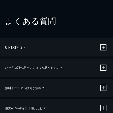
よくある質問
U-NEXTとは？
なぜ見放題作品とレンタル作品があるの？
無料トライアルは何が無料？
※
最大40%
ポイント還元とは？
※