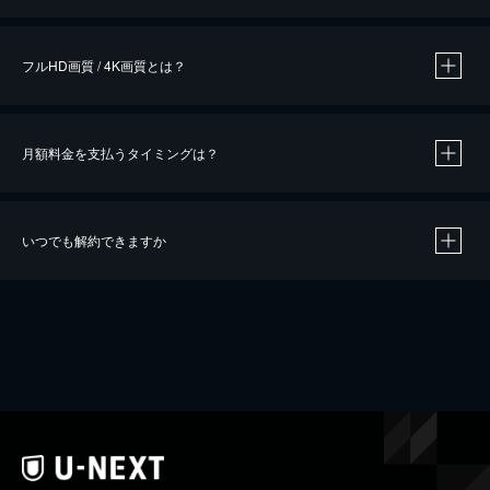
※
作品によって必要なポイントが異なります。
フルHD画質 / 4K画質とは？
月額料金を支払うタイミングは？
※
40％ポイント還元の対象は、クレジットカード決済による作品の購入 / レンタルです。
※
iOSアプリのUコイン決済による作品の購入 / レンタルは、20％のポイント還元です。
※
還元の対象外となる決済方法や商品があります。くわしくは
こちら
をご確認ください。
いつでも解約できますか
こちら