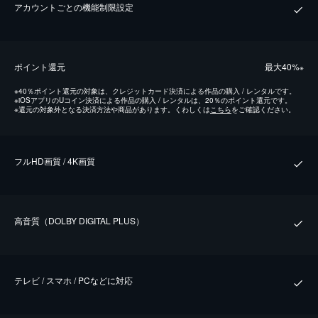
アカウントごとの機能制限設定
ポイント還元
最⼤40%
※
※
40％ポイント還元の対象は、クレジットカード決済による作品の購入 / レンタルです。
※
iOSアプリのUコイン決済による作品の購入 / レンタルは、20％のポイント還元です。
※
還元の対象外となる決済方法や商品があります。くわしくは
こちら
をご確認ください。
フルHD画質 / 4K画質
⾼⾳質（DOLBY DIGITAL PLUS）
テレビ / スマホ / PCなどに対応