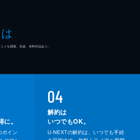
とは
マ/アニメを調査。別途、有料作品あり。
04
解約は
得に。
いつでもOK。
のポイン
U-NEXTの解約は、いつでも手続