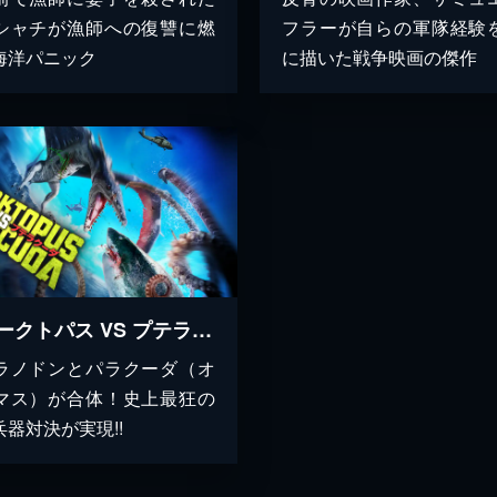
シャチが漁師への復讐に燃
フラーが自らの軍隊経験
海洋パニック
に描いた戦争映画の傑作
シャークトパス VS プテラクーダ
ラノドンとパラクーダ（オ
マス）が合体！史上最狂の
兵器対決が実現!!