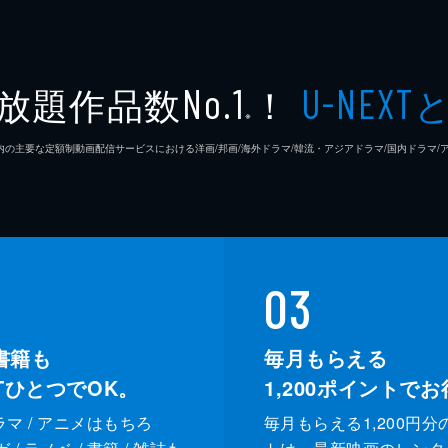
放題作品数
！
No.1
U-NEXT
※
26年7⽉ 国内の主要な定額制動画配信サービスにおける洋画/邦画/海外ドラマ/韓流・アジアドラマ/国内ドラ
03
書籍も
毎月もらえる
XTひとつでOK。
1,200
ポイントでお
ドラマ / アニメはもちろ
毎月もらえる1,200円分