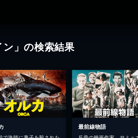
イン」の検索結果
カ
最前線物語
前で漁師に妻子を殺された
反骨の映画作家、サミュ