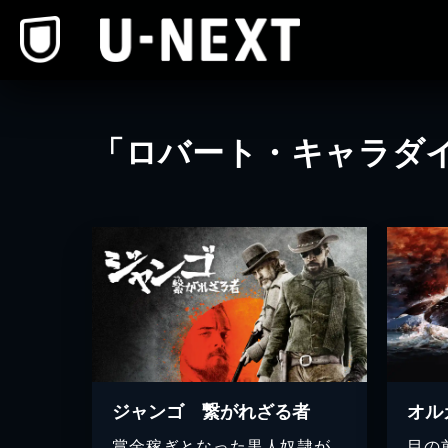
本文へスキップ
「ロバート・キャラダ
ジャンゴ 繋がれざる者
オル
賞金稼ぎとなった黒人奴隷が、
目の