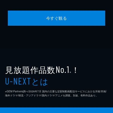
今すぐ観る
見放題作品数
！
No.1
※
とは
U-NEXT
※GEM Partners調べ/2026年7⽉ 国内の主要な定額制動画配信サービスにおける洋画/邦画/
海外ドラマ/韓流・アジアドラマ/国内ドラマ/アニメを調査。別途、有料作品あり。