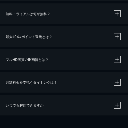
無料トライアルは何が無料？
※
最大40%
ポイント還元とは？
※
※
作品によって必要なポイントが異なります。
フルHD画質 / 4K画質とは？
月額料金を支払うタイミングは？
※
40％ポイント還元の対象は、クレジットカード決済による作品の購入 / レンタルです。
※
iOSアプリのUコイン決済による作品の購入 / レンタルは、20％のポイント還元です。
※
還元の対象外となる決済方法や商品があります。くわしくは
こちら
をご確認ください。
いつでも解約できますか