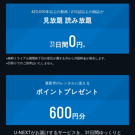
420,000
本以上の動画 /
210
誌以上の雑誌が
見放題
読み放題
0
31
日間
円
※
※無料トライアル期間終了日の翌日が属する月から月額料金が発生します。
※日割りでのご請求はいたしません。
最新作の
レンタルに使える
ポイント
プレゼント
600
円分
U-NEXTがお届けするサービスを、31日間ゆっくりと