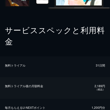
サービススペックと利用料
金
無料トライアル
31日間
無料トライアル後の⽉額料金
2,189円
（税込）
毎⽉もらえるU-NEXTポイント
1,200円分