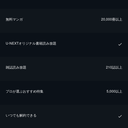
無料マンガ
20,000冊以上
U-NEXTオリジナル書籍読み放題
雑誌読み放題
210誌以上
プロが選ぶおすすめ特集
5,000以上
いつでも解約できる