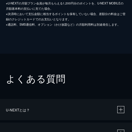
※U-NEXTの月額プラン会員が毎月もらえる1,200円分のポイントを、U-NEXT MOBILEの
月額基本料の支払いに充てた場合。
※決済時において支払金額に相当するポイントを保有していない場合、差額分の料金はご登
録のクレジットカードでのお支払いとなります。
※通話料、SMS通信料、オプション（かけ放題など）の月額利用料は別途発生します。
よくある質問
U-NEXTとは？