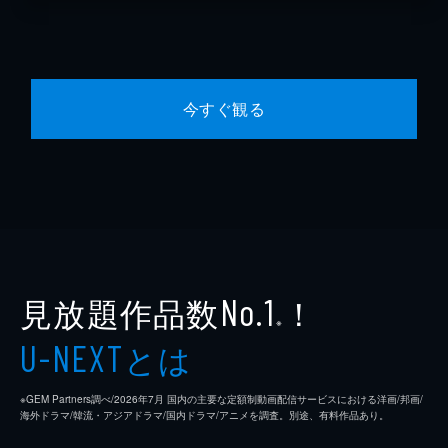
今すぐ観る
見放題作品数
！
No.1
※
とは
U-NEXT
※GEM Partners調べ/2026年7⽉ 国内の主要な定額制動画配信サービスにおける洋画/邦画/
海外ドラマ/韓流・アジアドラマ/国内ドラマ/アニメを調査。別途、有料作品あり。