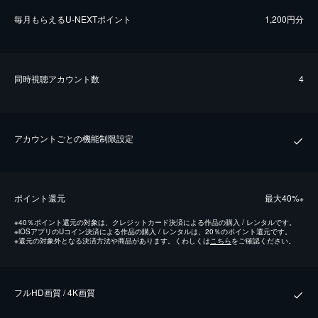
毎⽉もらえるU-NEXTポイント
1,200円分
同時視聴アカウント数
4
アカウントごとの機能制限設定
ポイント還元
最⼤40%
※
※
40％ポイント還元の対象は、クレジットカード決済による作品の購入 / レンタルです。
※
iOSアプリのUコイン決済による作品の購入 / レンタルは、20％のポイント還元です。
※
還元の対象外となる決済方法や商品があります。くわしくは
こちら
をご確認ください。
フルHD画質 / 4K画質