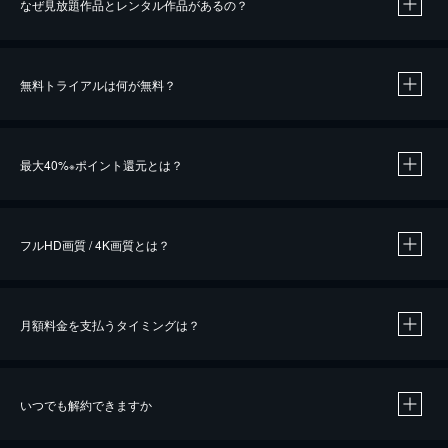
なぜ見放題作品とレンタル作品があるの？
無料トライアルは何が無料？
※
最大40%
ポイント還元とは？
※
※
作品によって必要なポイントが異なります。
フルHD画質 / 4K画質とは？
月額料金を支払うタイミングは？
※
40％ポイント還元の対象は、クレジットカード決済による作品の購入 / レンタルです。
※
iOSアプリのUコイン決済による作品の購入 / レンタルは、20％のポイント還元です。
※
還元の対象外となる決済方法や商品があります。くわしくは
こちら
をご確認ください。
いつでも解約できますか