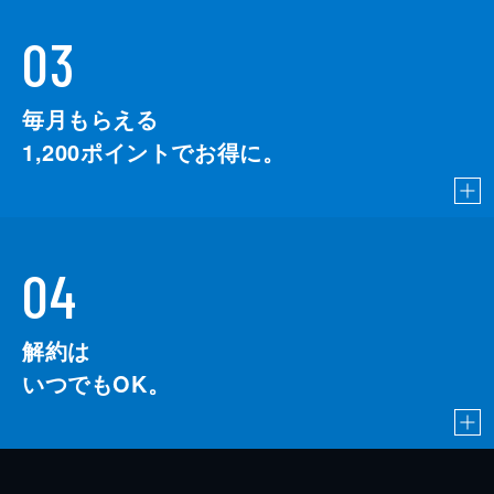
03
毎月もらえる
1,200
ポイントでお得に。
04
解約は
いつでもOK。