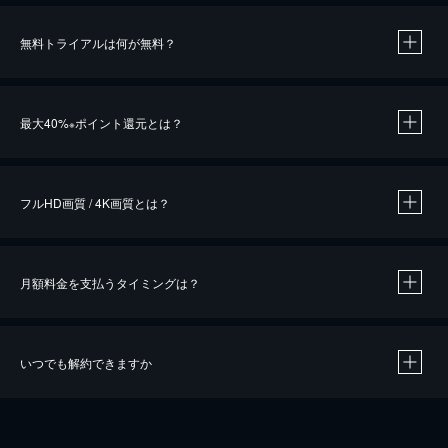
無料トライアルは何が無料？
※
最大40%
ポイント還元とは？
※
※
作品によって必要なポイントが異なります。
フルHD画質 / 4K画質とは？
月額料金を支払うタイミングは？
※
40％ポイント還元の対象は、クレジットカード決済による作品の購入 / レンタルです。
※
iOSアプリのUコイン決済による作品の購入 / レンタルは、20％のポイント還元です。
※
還元の対象外となる決済方法や商品があります。くわしくは
こちら
をご確認ください。
いつでも解約できますか