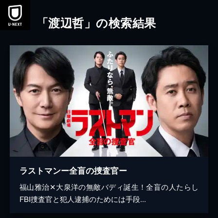
本文へスキップ
「渡辺哲」の検索結果
ラストマンー全盲の捜査官ー
福山雅治✕大泉洋の無敵バディ誕生！全盲の人たらし
FBI捜査官と犯人逮捕のためには手段...