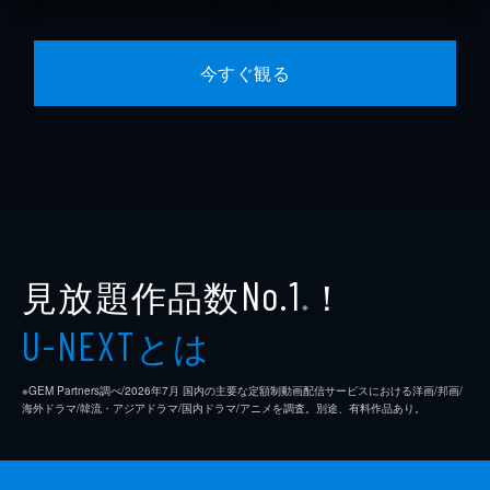
今すぐ観る
見放題作品数
！
No.1
※
とは
U-NEXT
※GEM Partners調べ/2026年7⽉ 国内の主要な定額制動画配信サービスにおける洋画/邦画/
海外ドラマ/韓流・アジアドラマ/国内ドラマ/アニメを調査。別途、有料作品あり。