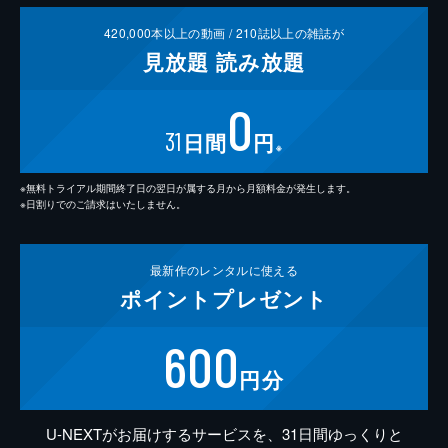
420,000
本以上の動画 /
210
誌以上の雑誌が
見放題
読み放題
0
31
日間
円
※
※無料トライアル期間終了日の翌日が属する月から月額料金が発生します。
※日割りでのご請求はいたしません。
最新作の
レンタルに使える
ポイント
プレゼント
600
円分
U-NEXTがお届けするサービスを、31日間ゆっくりと