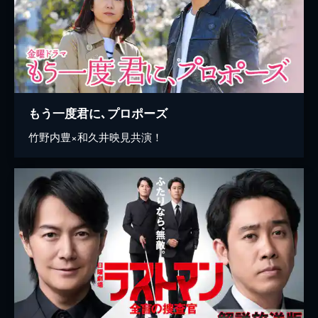
もう一度君に､プロポーズ
竹野内豊×和久井映見共演！