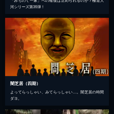
「みちのく一家」への報復は止められるのか？極道大
河シリーズ第35弾！
闇芝居（四期）
よってらっしゃい、みてらっしゃい…。闇芝居の時間
ダヨ。