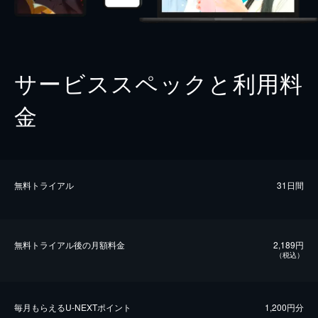
サービススペックと利用料
金
無料トライアル
31日間
無料トライアル後の⽉額料金
2,189円
（税込）
毎⽉もらえるU-NEXTポイント
1,200円分