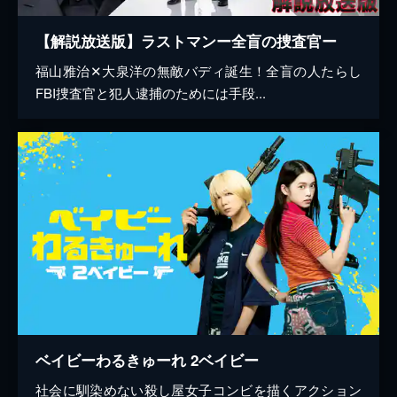
【解説放送版】ラストマンー全盲の捜査官ー
福山雅治✕大泉洋の無敵バディ誕生！全盲の人たらし
FBI捜査官と犯人逮捕のためには手段...
ベイビーわるきゅーれ 2ベイビー
社会に馴染めない殺し屋女子コンビを描くアクション