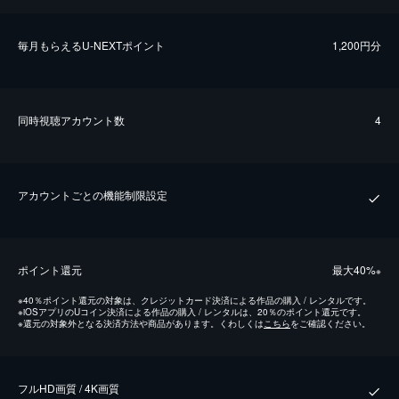
毎⽉もらえるU-NEXTポイント
1,200円分
同時視聴アカウント数
4
アカウントごとの機能制限設定
ポイント還元
最⼤40%
※
※
40％ポイント還元の対象は、クレジットカード決済による作品の購入 / レンタルです。
※
iOSアプリのUコイン決済による作品の購入 / レンタルは、20％のポイント還元です。
※
還元の対象外となる決済方法や商品があります。くわしくは
こちら
をご確認ください。
フルHD画質 / 4K画質