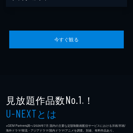
今すぐ観る
見放題作品数
！
No.1
※
とは
U-NEXT
※GEM Partners調べ/2026年7⽉ 国内の主要な定額制動画配信サービスにおける洋画/邦画/
海外ドラマ/韓流・アジアドラマ/国内ドラマ/アニメを調査。別途、有料作品あり。