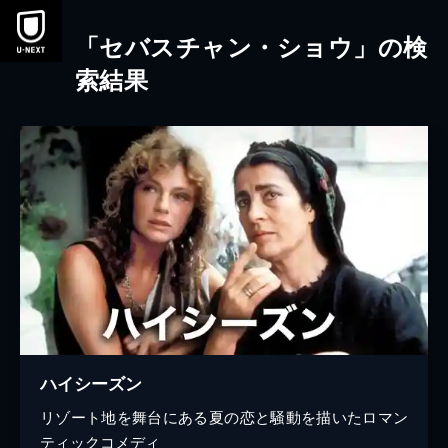
本文へスキップ
「セバスチャン・ショウ」の検
索結果
ハイシーズン
リゾート地を舞台にある夏の恋と騒動を描いたロマン
ティックコメディ