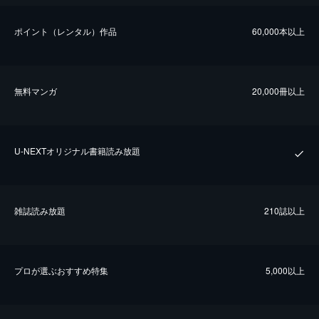
ポイント（レンタル）作品
60,000本以上
無料マンガ
20,000冊以上
U-NEXTオリジナル書籍読み放題
雑誌読み放題
210誌以上
プロが選ぶおすすめ特集
5,000以上