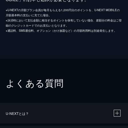
※U-NEXTの月額プラン会員が毎月もらえる1,200円分のポイントを、U-NEXT MOBILEの
月額基本料の支払いに充てた場合。
※決済時において支払金額に相当するポイントを保有していない場合、差額分の料金はご登
録のクレジットカードでのお支払いとなります。
※通話料、SMS通信料、オプション（かけ放題など）の月額利用料は別途発生します。
よくある質問
U-NEXTとは？