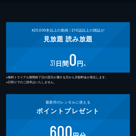
420,000
本以上の動画 /
210
誌以上の雑誌が
見放題
読み放題
0
31
日間
円
※
※無料トライアル期間終了日の翌日が属する月から月額料金が発生します。
※日割りでのご請求はいたしません。
最新作の
レンタルに使える
ポイント
プレゼント
600
円分