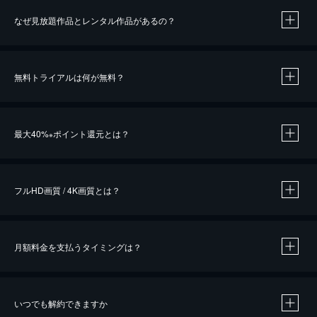
なぜ見放題作品とレンタル作品があるの？
無料トライアルは何が無料？
※
最大40%
ポイント還元とは？
※
※
作品によって必要なポイントが異なります。
フルHD画質 / 4K画質とは？
月額料金を支払うタイミングは？
※
40％ポイント還元の対象は、クレジットカード決済による作品の購入 / レンタルです。
※
iOSアプリのUコイン決済による作品の購入 / レンタルは、20％のポイント還元です。
※
還元の対象外となる決済方法や商品があります。くわしくは
こちら
をご確認ください。
いつでも解約できますか